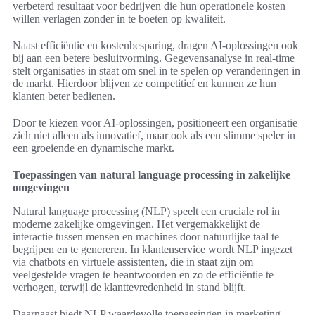
verbeterd resultaat voor bedrijven die hun operationele kosten
willen verlagen zonder in te boeten op kwaliteit.
Naast efficiëntie en kostenbesparing, dragen AI-oplossingen ook
bij aan een betere besluitvorming. Gegevensanalyse in real-time
stelt organisaties in staat om snel in te spelen op veranderingen in
de markt. Hierdoor blijven ze competitief en kunnen ze hun
klanten beter bedienen.
Door te kiezen voor AI-oplossingen, positioneert een organisatie
zich niet alleen als innovatief, maar ook als een slimme speler in
een groeiende en dynamische markt.
Toepassingen van natural language processing in zakelijke
omgevingen
Natural language processing (NLP) speelt een cruciale rol in
moderne zakelijke omgevingen. Het vergemakkelijkt de
interactie tussen mensen en machines door natuurlijke taal te
begrijpen en te genereren. In klantenservice wordt NLP ingezet
via chatbots en virtuele assistenten, die in staat zijn om
veelgestelde vragen te beantwoorden en zo de efficiëntie te
verhogen, terwijl de klanttevredenheid in stand blijft.
Daarnaast biedt NLP waardevolle toepassingen in marketing.