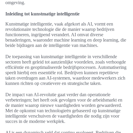
omgeving.
Inleiding tot kunstmatige intelligentie
Kunstmatige intelligentie, vaak afgekort als AI, vormt een
revolutionaire technologie die de manier waarop bedrijven
functioneren, ingrijpend verandert. AI omvat diverse
benaderingen, waaronder machine learning en deep learning, die
beide bijdragen aan de intelligentie van machines.
De toepassing van kunstmatige intelligentie in verschillende
sectoren heeft geleid tot aanzienlijke voordelen, zoals verhoogde
efficiëntie en geoptimaliseerde bedrijfsprocessen. Automatisering
speelt hierbij een essentiële rol. Bedrijven kunnen repetitieve
taken overdragen aan AI-systemen, waardoor medewerkers zich
kunnen richten op creatievere en strategische taken.
De impact van AI-revolutie gaat verder dan operationele
verbeteringen; het heeft ook gevolgen voor de arbeidsmarkt en
de manier waarop nieuwe vaardigheden worden gewaardeerd.
Met de opkomst van technologieën gebaseerd op kunstmatige
intelligentie verschuiven de vaardigheden die nodig zijn voor
succes in de moderne werkplek.
AI is een dynamisch veld dat continu evolueert. Bedrijven die