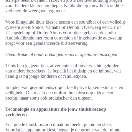
scherpe beeldkwaliteit. HDR en juiste beeldverhouding zorgen
voor heldere kleuren en diepte. Kalibratie op jouw lichtcondities
verbetert de weergave nog meer.
Voor filmgeluid thuis kies je tussen een soundbar of een volledig
systeem zoals Sonos, Yamaha of Denon. Overweeg een 5.1 of
7.1 opstelling of Dolby Atmos voor objectgebaseerde audio.
Audiokalibratie met room correction of ingebouwde auto-setup
zorgt voor een gebalanceerde luisterervaring.
Geen drukte of onderbrekingen zoals in openbare bioscopen
Thuis heb je geen rijen, advertenties of onverwachte geluiden
van andere bezoekers. Je bepaalt het tijdstip en de inhoud, wat
handig is bij jonge kinderen of familietijden.
In tijden van gezondheidszorgen biedt privé kijken extra rust en
veiligheid. Dat maakt de comfort thuisbioscoop niet alleen
prettig, maar soms ook praktischer dan uitgaan.
Technologie en apparatuur die jouw thuisbioscoop
verbeteren
Een goede thuisbioscoop draait om beeld, geluid en sfeer.
Voordat je apparatuur kiest, bepaal je de grootte van de ruimte,