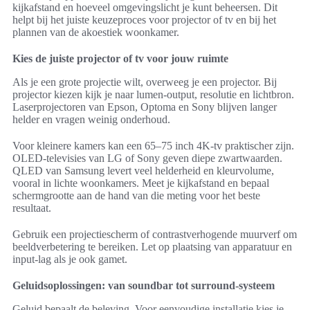
kijkafstand en hoeveel omgevingslicht je kunt beheersen. Dit
helpt bij het juiste keuzeproces voor projector of tv en bij het
plannen van de akoestiek woonkamer.
Kies de juiste projector of tv voor jouw ruimte
Als je een grote projectie wilt, overweeg je een projector. Bij
projector kiezen kijk je naar lumen-output, resolutie en lichtbron.
Laserprojectoren van Epson, Optoma en Sony blijven langer
helder en vragen weinig onderhoud.
Voor kleinere kamers kan een 65–75 inch 4K-tv praktischer zijn.
OLED-televisies van LG of Sony geven diepe zwartwaarden.
QLED van Samsung levert veel helderheid en kleurvolume,
vooral in lichte woonkamers. Meet je kijkafstand en bepaal
schermgrootte aan de hand van die meting voor het beste
resultaat.
Gebruik een projectiescherm of contrastverhogende muurverf om
beeldverbetering te bereiken. Let op plaatsing van apparatuur en
input-lag als je ook gamet.
Geluidsoplossingen: van soundbar tot surround-systeem
Geluid bepaalt de beleving. Voor eenvoudige installatie kies je