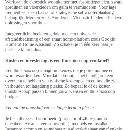
Werk aan de akoestiek woonkamer met absorptiepanelen, zware
gordijnen en vloerkleden om galm te verminderen. Voor lage
frequenties is een basval of strategische subwooferplaatsing
belangrijk. Merken zoals Auralex en Vicoustic bieden effectieve
oplossingen voor thuis.
Integreer licht, beeld en geluid met een universele
afstandsbediening of een smart home-platform zoals Google
Home of Home Assistant. Zo schakel je in één keer naar je
perfecte kijkmodus.
Kosten en investering: is een thuisbioscoop rendabel?
Een thuisbioscoop vraagt om keuzes die je portemonnee en
woonwaarde raken. Voordat je koopt, is het handig om een
overzicht te hebben van typische kostenposten en hoe die zich
verhouden tot langdurig plezier. Zo bepaal je of de kosten
thuisbioscoop passen binnen jouw wensen en thuisbioscoop
budget.
Eenmalige aanschaf versus lange termijn plezier
Je betaalt meestal voor beeld (projector of 4K-tv), audio
(speakers, AV-receiver, subwoofer), meubels en installatie.
Instapprojectoren en soundbars zijn al verkrijgbaar vanaf enkele