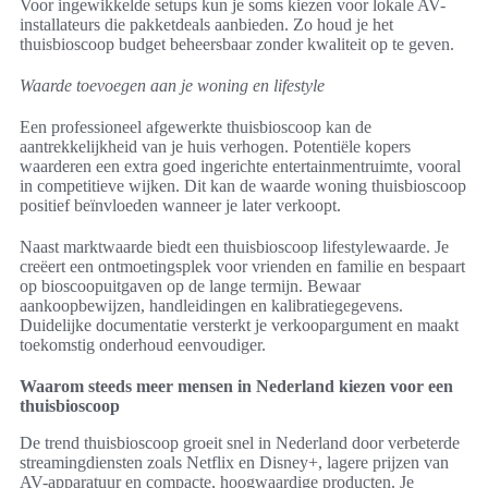
Voor ingewikkelde setups kun je soms kiezen voor lokale AV-
installateurs die pakketdeals aanbieden. Zo houd je het
thuisbioscoop budget beheersbaar zonder kwaliteit op te geven.
Waarde toevoegen aan je woning en lifestyle
Een professioneel afgewerkte thuisbioscoop kan de
aantrekkelijkheid van je huis verhogen. Potentiële kopers
waarderen een extra goed ingerichte entertainmentruimte, vooral
in competitieve wijken. Dit kan de waarde woning thuisbioscoop
positief beïnvloeden wanneer je later verkoopt.
Naast marktwaarde biedt een thuisbioscoop lifestylewaarde. Je
creëert een ontmoetingsplek voor vrienden en familie en bespaart
op bioscoopuitgaven op de lange termijn. Bewaar
aankoopbewijzen, handleidingen en kalibratiegegevens.
Duidelijke documentatie versterkt je verkoopargument en maakt
toekomstig onderhoud eenvoudiger.
Waarom steeds meer mensen in Nederland kiezen voor een
thuisbioscoop
De trend thuisbioscoop groeit snel in Nederland door verbeterde
streamingdiensten zoals Netflix en Disney+, lagere prijzen van
AV-apparatuur en compacte, hoogwaardige producten. Je