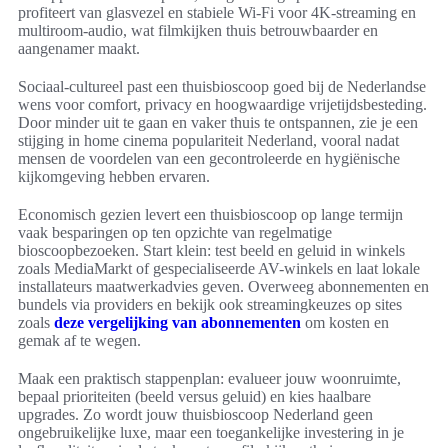
profiteert van glasvezel en stabiele Wi‑Fi voor 4K-streaming en
multiroom-audio, wat filmkijken thuis betrouwbaarder en
aangenamer maakt.
Sociaal-cultureel past een thuisbioscoop goed bij de Nederlandse
wens voor comfort, privacy en hoogwaardige vrijetijdsbesteding.
Door minder uit te gaan en vaker thuis te ontspannen, zie je een
stijging in home cinema populariteit Nederland, vooral nadat
mensen de voordelen van een gecontroleerde en hygiënische
kijkomgeving hebben ervaren.
Economisch gezien levert een thuisbioscoop op lange termijn
vaak besparingen op ten opzichte van regelmatige
bioscoopbezoeken. Start klein: test beeld en geluid in winkels
zoals MediaMarkt of gespecialiseerde AV-winkels en laat lokale
installateurs maatwerkadvies geven. Overweeg abonnementen en
bundels via providers en bekijk ook streamingkeuzes op sites
zoals
deze vergelijking van abonnementen
om kosten en
gemak af te wegen.
Maak een praktisch stappenplan: evalueer jouw woonruimte,
bepaal prioriteiten (beeld versus geluid) en kies haalbare
upgrades. Zo wordt jouw thuisbioscoop Nederland geen
ongebruikelijke luxe, maar een toegankelijke investering in je