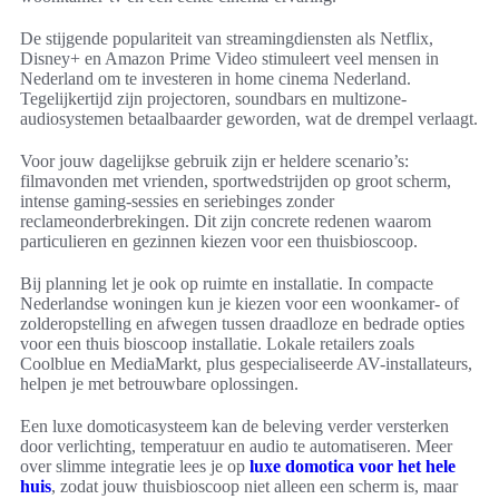
De stijgende populariteit van streamingdiensten als Netflix,
Disney+ en Amazon Prime Video stimuleert veel mensen in
Nederland om te investeren in home cinema Nederland.
Tegelijkertijd zijn projectoren, soundbars en multizone-
audiosystemen betaalbaarder geworden, wat de drempel verlaagt.
Voor jouw dagelijkse gebruik zijn er heldere scenario’s:
filmavonden met vrienden, sportwedstrijden op groot scherm,
intense gaming-sessies en seriebinges zonder
reclameonderbrekingen. Dit zijn concrete redenen waarom
particulieren en gezinnen kiezen voor een thuisbioscoop.
Bij planning let je ook op ruimte en installatie. In compacte
Nederlandse woningen kun je kiezen voor een woonkamer- of
zolderopstelling en afwegen tussen draadloze en bedrade opties
voor een thuis bioscoop installatie. Lokale retailers zoals
Coolblue en MediaMarkt, plus gespecialiseerde AV-installateurs,
helpen je met betrouwbare oplossingen.
Een luxe domoticasysteem kan de beleving verder versterken
door verlichting, temperatuur en audio te automatiseren. Meer
over slimme integratie lees je op
luxe domotica voor het hele
huis
, zodat jouw thuisbioscoop niet alleen een scherm is, maar