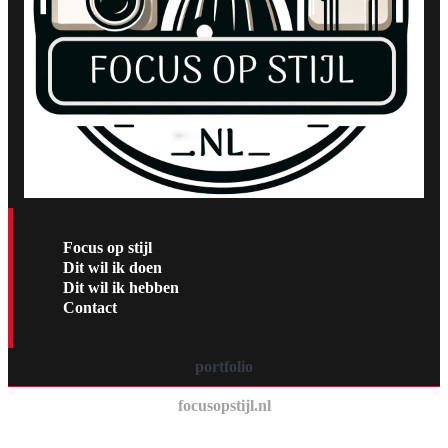
Focus op stijl
Dit wil ik doen
Dit wil ik hebben
Contact
portfolio
focusopstijl.nl