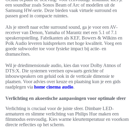
een soundbar zoals Sonos Beam of Arc of modellen uit de
Samsung HW-serie. Deze bieden vaak virtuele surround en
passen goed in compacte ruimtes.
Als je streeft naar echte surround sound, ga je voor een AV-
receiver van Denon, Yamaha of Marantz met een 5.1 of 7.1
speakeropstelling. Fabrikanten als KEF, Bowers & Wilkins en
Polk Audio leveren luidsprekers met hoge kwaliteit. Voeg een
goede subwoofer toe voor fysieke impact bij actie- en
dramascènes.
Wil je driedimensionale audio, kies dan voor Dolby Atmos of
DTS:X. Die systemen vereisen opwaarts gerichte of
inbouwspeakers om geluid ook in de verticale dimensie te
plaatsen. Voor advies over keuze en plaatsing kun je een gids
raadplegen via
home cinema audio
.
Verlichting en akoestische aanpassingen voor optimale sfeer
Verlichting is cruciaal voor de juiste sfeer. Dimbare LED-
armaturen en slimme verlichting van Philips Hue maken een
filmmodus eenvoudig. Kies warme kleurtemperatuur en voorkom
directe reflecties op het scherm.