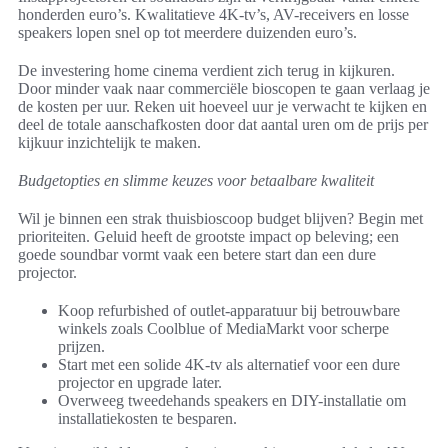
honderden euro’s. Kwalitatieve 4K-tv’s, AV-receivers en losse
speakers lopen snel op tot meerdere duizenden euro’s.
De investering home cinema verdient zich terug in kijkuren.
Door minder vaak naar commerciële bioscopen te gaan verlaag je
de kosten per uur. Reken uit hoeveel uur je verwacht te kijken en
deel de totale aanschafkosten door dat aantal uren om de prijs per
kijkuur inzichtelijk te maken.
Budgetopties en slimme keuzes voor betaalbare kwaliteit
Wil je binnen een strak thuisbioscoop budget blijven? Begin met
prioriteiten. Geluid heeft de grootste impact op beleving; een
goede soundbar vormt vaak een betere start dan een dure
projector.
Koop refurbished of outlet-apparatuur bij betrouwbare
winkels zoals Coolblue of MediaMarkt voor scherpe
prijzen.
Start met een solide 4K-tv als alternatief voor een dure
projector en upgrade later.
Overweeg tweedehands speakers en DIY-installatie om
installatiekosten te besparen.