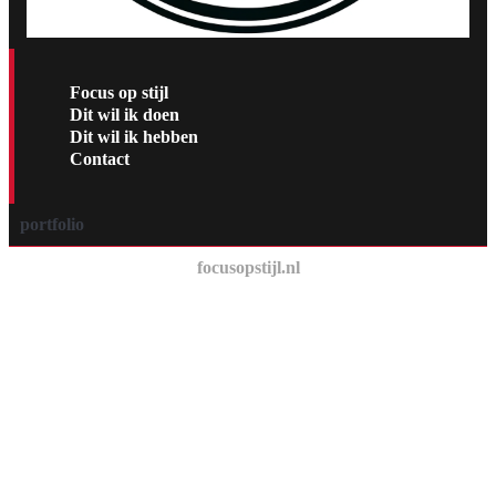
Focus op stijl
Dit wil ik doen
Dit wil ik hebben
Contact
portfolio
focusopstijl.nl