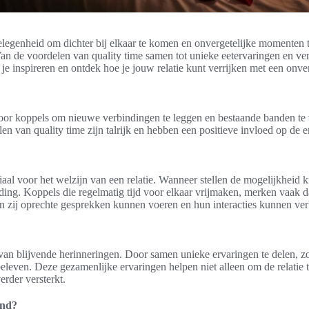
egenheid om dichter bij elkaar te komen en onvergetelijke momenten te 
Van de voordelen van quality time samen tot unieke eetervaringen en ver
t je inspireren en ontdek hoe je jouw relatie kunt verrijken met een onv
or koppels om nieuwe verbindingen te leggen en bestaande banden te v
len van quality time zijn talrijk en hebben een positieve invloed op de 
uciaal voor het welzijn van een relatie. Wanneer stellen de mogelijkhei
ing. Koppels die regelmatig tijd voor elkaar vrijmaken, merken vaak dat
rin zij oprechte gesprekken kunnen voeren en hun interacties kunnen ver
van blijvende herinneringen. Door samen unieke ervaringen te delen, z
even. Deze gezamenlijke ervaringen helpen niet alleen om de relatie t
rder versterkt.
end?