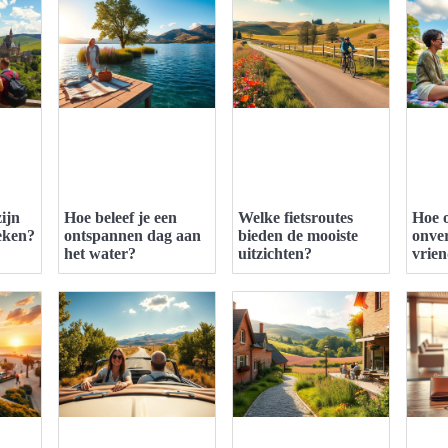
ijn
Hoe beleef je een
Welke fietsroutes
Hoe o
eken?
ontspannen dag aan
bieden de mooiste
onver
het water?
uitzichten?
vrie