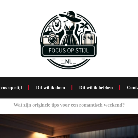
cus op stijl
Dit wil ik doen
Dit wil ik hebben
Cont
Wat zijn originele tips voor een romantisch weekend?