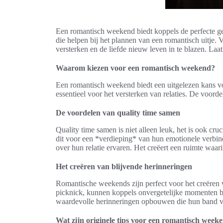
Een romantisch weekend biedt koppels de perfecte gel
die helpen bij het plannen van een romantisch uitje. 
versterken en de liefde nieuw leven in te blazen. Laa
Waarom kiezen voor een romantisch weekend?
Een romantisch weekend biedt een uitgelezen kans vo
essentieel voor het versterken van relaties. De voorde
De voordelen van quality time samen
Quality time samen is niet alleen leuk, het is ook cr
dit voor een *verdieping* van hun emotionele verbind
over hun relatie ervaren. Het creëert een ruimte waa
Het creëren van blijvende herinneringen
Romantische weekends zijn perfect voor het creëren 
picknick, kunnen koppels onvergetelijke momenten bel
waardevolle herinneringen opbouwen die hun band ve
Wat zijn originele tips voor een romantisch week