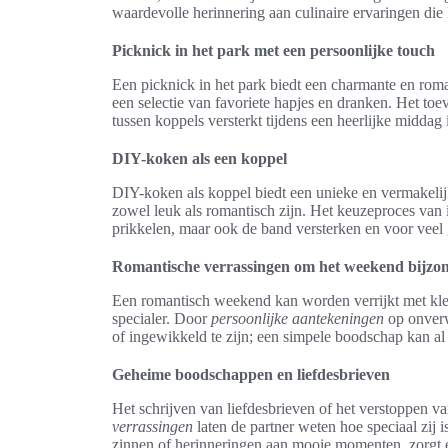
waardevolle herinnering aan culinaire ervaringen die 
Picknick in het park met een persoonlijke touch
Een picknick in het park biedt een charmante en rom
een selectie van favoriete hapjes en dranken. Het toe
tussen koppels versterkt tijdens een heerlijke middag 
DIY-koken als een koppel
DIY-koken als koppel biedt een unieke en vermakelij
zowel leuk als romantisch zijn. Het keuzeproces van i
prikkelen, maar ook de band versterken en voor veel
Romantische verrassingen om het weekend bijzo
Een romantisch weekend kan worden verrijkt met kle
specialer. Door
persoonlijke aantekeningen
op onverw
of ingewikkeld te zijn; een simpele boodschap kan a
Geheime boodschappen en liefdesbrieven
Het schrijven van liefdesbrieven of het verstoppen
verrassingen
laten de partner weten hoe speciaal zij i
zinnen of herinneringen aan mooie momenten, zorgt 