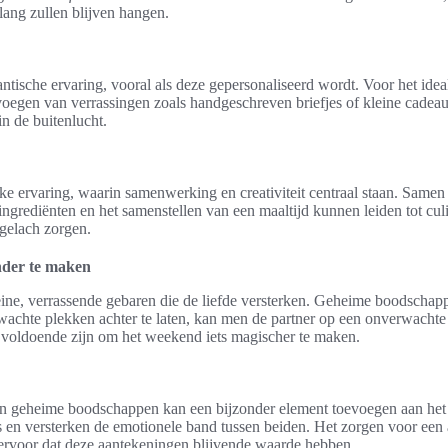
lang zullen blijven hangen.
antische ervaring, vooral als deze gepersonaliseerd wordt. Voor het 
voegen van verrassingen zoals handgeschreven briefjes of kleine cadeaut
in de buitenlucht.
ke ervaring, waarin samenwerking en creativiteit centraal staan. Samen
ngrediënten en het samenstellen van een maaltijd kunnen leiden tot culi
 gelach zorgen.
nder te maken
ine, verrassende gebaren die de liefde versterken. Geheime boodschap
achte plekken achter te laten, kan men de partner op een onverwachte 
l voldoende zijn om het weekend iets magischer te maken.
 van geheime boodschappen kan een bijzonder element toevoegen aan h
s en versterken de emotionele band tussen beiden. Het zorgen voor een aa
ervoor dat deze aantekeningen blijvende waarde hebben.