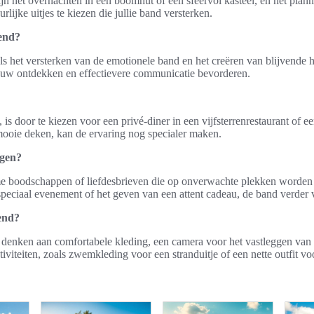
jn het overnachten in een boomhut of een sfeervol kasteel, en het plan
lijke uitjes te kiezen die jullie band versterken.
end?
s het versterken van de emotionele band en het creëren van blijvende h
euw ontdekken en effectievere communicatie bevorderen.
s door te kiezen voor een privé-diner in een vijfsterrenrestaurant of ee
 mooie deken, kan de ervaring nog specialer maken.
ngen?
e boodschappen of liefdesbrieven die op onverwachte plekken worden a
speciaal evenement of het geven van een attent cadeau, de band verder 
end?
 denken aan comfortabele kleding, een camera voor het vastleggen van h
iviteiten, zoals zwemkleding voor een stranduitje of een nette outfit vo