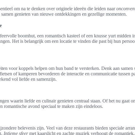
entieel om na te denken over originele ideeën die leiden naar
onconvent
n samen genieten van nieuwe ontdekkingen en gezellige momenten.
e
eervolle boomhut, een romantisch kasteel of een knusse yurt midden i
ngen. Het is belangrijk om een locatie te vinden die past bij hun perso
eiten voor koppels helpen om hun band te versterken. Denk aan samen s
ietsen of kamperen bevorderen de interactie en communicatie tussen par
ekend vol liefde en samenzijn.
gen waarin liefde en culinair genieten centraal staan. Of het nu gaat om
n romantische avond speciaal te maken zijn eindeloos.
 bijzondere belevenis zijn. Veel van deze restaurants bieden speciale 
g.
Intieme sfeer
met kaarslicht en zachte muziek verhoogt de romantiek, 