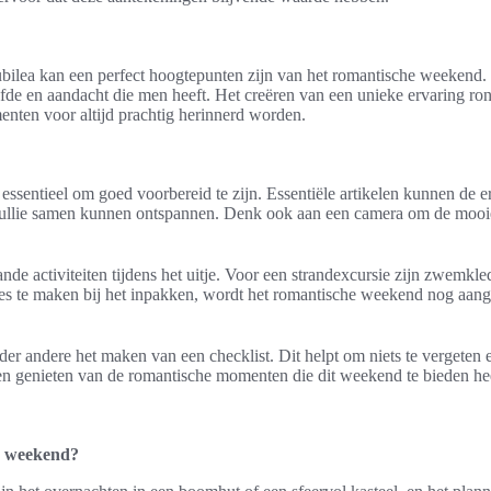
bilea kan een perfect hoogtepunten zijn van het romantische weekend. He
liefde en aandacht die men heeft. Het creëren van een unieke ervaring 
nten voor altijd prachtig herinnerd worden.
essentieel om goed voorbereid te zijn. Essentiële artikelen kunnen de e
 jullie samen kunnen ontspannen. Denk ook aan een camera om de mooi
nde activiteiten tijdens het uitje. Voor een strandexcursie zijn zwem
keuzes te maken bij het inpakken, wordt het romantische weekend nog a
der andere het maken van een checklist. Dit helpt om niets te vergeten e
en genieten van de romantische momenten die dit weekend te bieden hee
ch weekend?