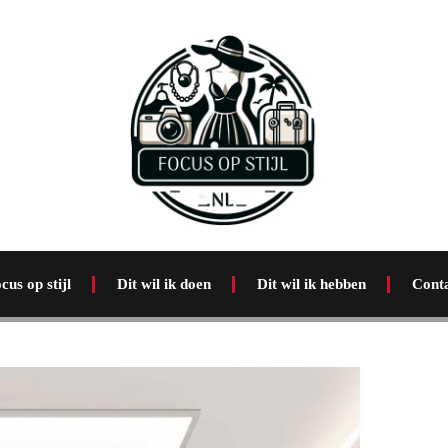
cus op stijl
Dit wil ik doen
Dit wil ik hebben
Cont