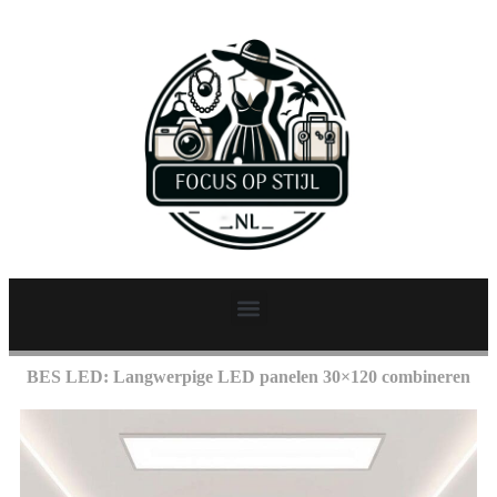
BES LED: Langwerpige LED panelen 30×120 combineren