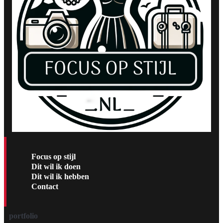
Focus op stijl
Dit wil ik doen
Dit wil ik hebben
Contact
portfolio