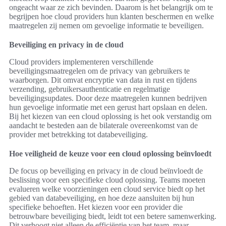
ongeacht waar ze zich bevinden. Daarom is het belangrijk om te
begrijpen hoe cloud providers hun klanten beschermen en welke
maatregelen zij nemen om gevoelige informatie te beveiligen.
Beveiliging en privacy in de cloud
Cloud providers implementeren verschillende
beveiligingsmaatregelen om de privacy van gebruikers te
waarborgen. Dit omvat encryptie van data in rust en tijdens
verzending, gebruikersauthenticatie en regelmatige
beveiligingsupdates. Door deze maatregelen kunnen bedrijven
hun gevoelige informatie met een gerust hart opslaan en delen.
Bij het kiezen van een cloud oplossing is het ook verstandig om
aandacht te besteden aan de bilaterale overeenkomst van de
provider met betrekking tot databeveiliging.
Hoe veiligheid de keuze voor een cloud oplossing beïnvloedt
De focus op beveiliging en privacy in de cloud beïnvloedt de
beslissing voor een specifieke cloud oplossing. Teams moeten
evalueren welke voorzieningen een cloud service biedt op het
gebied van databeveiliging, en hoe deze aansluiten bij hun
specifieke behoeften. Het kiezen voor een provider die
betrouwbare beveiliging biedt, leidt tot een betere samenwerking.
Dit verhoogt niet alleen de efficiëntie van het team, maar