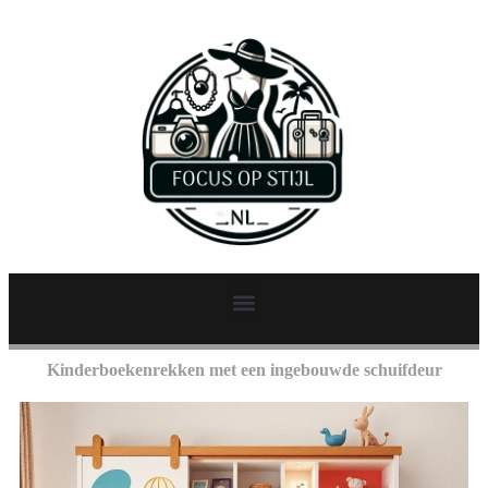
Kinderboekenrekken met een ingebouwde schuifdeur