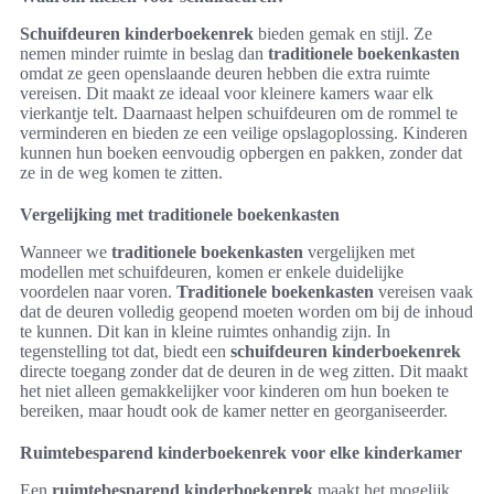
Schuifdeuren kinderboekenrek
bieden gemak en stijl. Ze
nemen minder ruimte in beslag dan
traditionele boekenkasten
omdat ze geen openslaande deuren hebben die extra ruimte
vereisen. Dit maakt ze ideaal voor kleinere kamers waar elk
vierkantje telt. Daarnaast helpen schuifdeuren om de rommel te
verminderen en bieden ze een veilige opslagoplossing. Kinderen
kunnen hun boeken eenvoudig opbergen en pakken, zonder dat
ze in de weg komen te zitten.
Vergelijking met traditionele boekenkasten
Wanneer we
traditionele boekenkasten
vergelijken met
modellen met schuifdeuren, komen er enkele duidelijke
voordelen naar voren.
Traditionele boekenkasten
vereisen vaak
dat de deuren volledig geopend moeten worden om bij de inhoud
te kunnen. Dit kan in kleine ruimtes onhandig zijn. In
tegenstelling tot dat, biedt een
schuifdeuren kinderboekenrek
directe toegang zonder dat de deuren in de weg zitten. Dit maakt
het niet alleen gemakkelijker voor kinderen om hun boeken te
bereiken, maar houdt ook de kamer netter en georganiseerder.
Ruimtebesparend kinderboekenrek voor elke kinderkamer
Een
ruimtebesparend kinderboekenrek
maakt het mogelijk