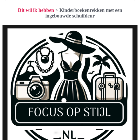
Dit wil ik hebben
>
Kinderboekenrekken met een
ingebouwde schuifdeur