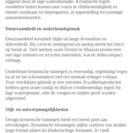
alggroei door de lage waterabsorptie. Keramische tegels
voordelen buiten komen naar voren in vlekbestendigheid en
minder noodzaak tot impregneren, in tegenstelling tot sommige
natuursteensoorten.
Duurzaamheid en onderhoudsgemak
Duurzaamheid keramiek blijkt uit lange levensduur en
slijtvastheid. Bij correcte ondergrond en aanleg neemt het risico
op breuk af. Veel merken zoals Florim en Marazzi produceren
met lage emissies en recyclen materialen, wat de milieu-impact
verlaagt.
Onderhoud keramische tuintegels is eenvoudig: regelmatig vegen
en af en toe schoonmaken met een neutrale reiniger volstaat.
Voor vetvlekken gebruik je een ontvetter. Kwaliteitsproducten
hebben geen sealer nodig en blijven vorstbestendige tegels bij
lage wateropname, mits de voegen en randen goed worden
uitgevoerd.
Stijl- en ontwerpmogelijkheden
Design keramische tuintegels biedt een breed palet aan
afwerkingen. Keramische terrastegels stijlen variëren van strakke
large-format platen tot klinkerachtige formaten. Je vindt