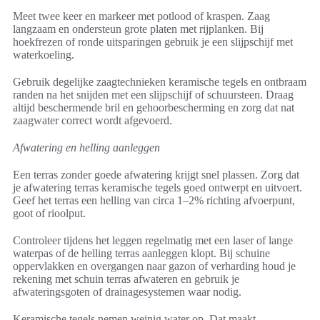
Meet twee keer en markeer met potlood of kraspen. Zaag
langzaam en ondersteun grote platen met rijplanken. Bij
hoekfrezen of ronde uitsparingen gebruik je een slijpschijf met
waterkoeling.
Gebruik degelijke zaagtechnieken keramische tegels en ontbraam
randen na het snijden met een slijpschijf of schuursteen. Draag
altijd beschermende bril en gehoorbescherming en zorg dat nat
zaagwater correct wordt afgevoerd.
Afwatering en helling aanleggen
Een terras zonder goede afwatering krijgt snel plassen. Zorg dat
je afwatering terras keramische tegels goed ontwerpt en uitvoert.
Geef het terras een helling van circa 1–2% richting afvoerpunt,
goot of rioolput.
Controleer tijdens het leggen regelmatig met een laser of lange
waterpas of de helling terras aanleggen klopt. Bij schuine
oppervlakken en overgangen naar gazon of verharding houd je
rekening met schuin terras afwateren en gebruik je
afwateringsgoten of drainagesystemen waar nodig.
Keramische tegels nemen weinig water op. Dat maakt