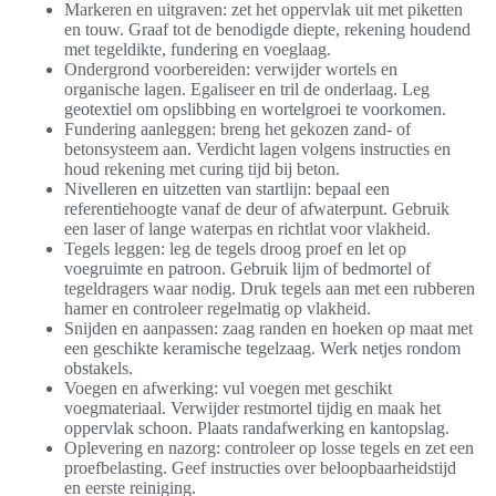
Markeren en uitgraven: zet het oppervlak uit met piketten
en touw. Graaf tot de benodigde diepte, rekening houdend
met tegel­dikte, fundering en voeglaag.
Ondergrond voorbereiden: verwijder wortels en
organische lagen. Egaliseer en tril de onderlaag. Leg
geotextiel om opslibbing en wortelgroei te voorkomen.
Fundering aanleggen: breng het gekozen zand- of
betonsysteem aan. Verdicht lagen volgens instructies en
houd rekening met curing tijd bij beton.
Nivelleren en uitzetten van startlijn: bepaal een
referentiehoogte vanaf de deur of afwaterpunt. Gebruik
een laser of lange waterpas en richtlat voor vlakheid.
Tegels leggen: leg de tegels droog proef en let op
voegruimte en patroon. Gebruik lijm of bedmortel of
tegeldragers waar nodig. Druk tegels aan met een rubberen
hamer en controleer regelmatig op vlakheid.
Snijden en aanpassen: zaag randen en hoeken op maat met
een geschikte keramische tegelzaag. Werk netjes rondom
obstakels.
Voegen en afwerking: vul voegen met geschikt
voegmateriaal. Verwijder restmortel tijdig en maak het
oppervlak schoon. Plaats randafwerking en kantopslag.
Oplevering en nazorg: controleer op losse tegels en zet een
proefbelasting. Geef instructies over beloopbaarheidstijd
en eerste reiniging.