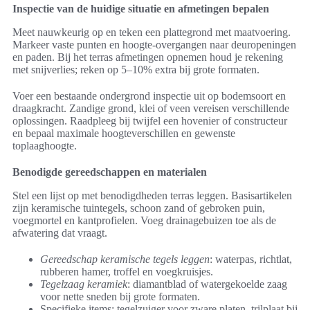
Inspectie van de huidige situatie en afmetingen bepalen
Meet nauwkeurig op en teken een plattegrond met maatvoering.
Markeer vaste punten en hoogte-overgangen naar deuropeningen
en paden. Bij het terras afmetingen opnemen houd je rekening
met snijverlies; reken op 5–10% extra bij grote formaten.
Voer een bestaande ondergrond inspectie uit op bodemsoort en
draagkracht. Zandige grond, klei of veen vereisen verschillende
oplossingen. Raadpleeg bij twijfel een hovenier of constructeur
en bepaal maximale hoogteverschillen en gewenste
toplaaghoogte.
Benodigde gereedschappen en materialen
Stel een lijst op met benodigdheden terras leggen. Basisartikelen
zijn keramische tuintegels, schoon zand of gebroken puin,
voegmortel en kantprofielen. Voeg drainagebuizen toe als de
afwatering dat vraagt.
Gereedschap keramische tegels leggen
: waterpas, richtlat,
rubberen hamer, troffel en voegkruisjes.
Tegelzaag keramiek
: diamantblad of watergekoelde zaag
voor nette sneden bij grote formaten.
Specifieke items: tegelzuiger voor zware platen, trilplaat bij