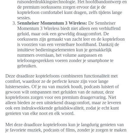
ruisonderdrukkingstechnologie. Het hoofdbandontwerp en
de premium oorkussens zorgen ervoor dat je de
koptelefoon comfortabel kunt dragen, zelfs tijdens lange
sessies.
Sennheiser Momentum 3 Wireless:
De Sennheiser
Momentum 3 Wireless biedt niet alleen een verbluffend
geluid, maar ook een geweldig draagcomfort. De
oorkussens zijn gemaakt van zacht leer en de koptelefoon
is voorzien van een verstelbare hoofdband. Dankzij de
intuïtieve bedieningselementen kun je gemakkelijk
nummers overslaan, het volume aanpassen en
telefoongesprekken voeren zonder je smartphone te
gebruiken.
Deze draadloze koptelefoons combineren functionaliteit met
comfort, waardoor ze de perfecte keuze zijn voor lange
luistersessies. Of je nu van muziek houdt, podcasts luistert of
gewoon wilt ontspannen met geluiden van de natuur, deze
koptelefoons zorgen voor een premium draagervaring. Niet
alleen bieden ze een uitstekend draagcomfort, maar ze leveren
ook een indrukwekkende geluidskwaliteit, zodat je echt kunt
genieten van elke noot en elk woord.
Met deze draadloze koptelefoons kun je langdurig genieten van
je favoriete muziek, podcasts of films, zonder je zorgen te maken