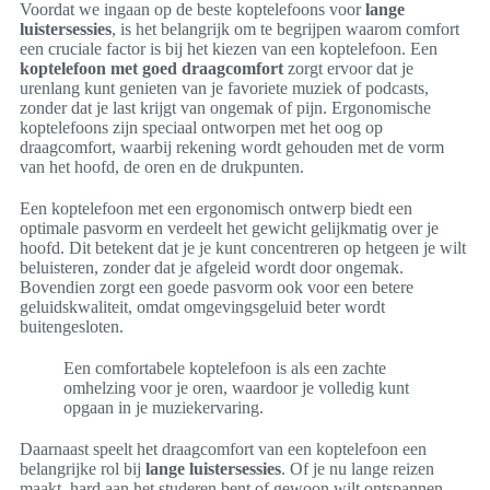
Voordat we ingaan op de beste koptelefoons voor
lange
luistersessies
, is het belangrijk om te begrijpen waarom comfort
een cruciale factor is bij het kiezen van een koptelefoon. Een
koptelefoon met goed draagcomfort
zorgt ervoor dat je
urenlang kunt genieten van je favoriete muziek of podcasts,
zonder dat je last krijgt van ongemak of pijn. Ergonomische
koptelefoons zijn speciaal ontworpen met het oog op
draagcomfort, waarbij rekening wordt gehouden met de vorm
van het hoofd, de oren en de drukpunten.
Een koptelefoon met een ergonomisch ontwerp biedt een
optimale pasvorm en verdeelt het gewicht gelijkmatig over je
hoofd. Dit betekent dat je je kunt concentreren op hetgeen je wilt
beluisteren, zonder dat je afgeleid wordt door ongemak.
Bovendien zorgt een goede pasvorm ook voor een betere
geluidskwaliteit, omdat omgevingsgeluid beter wordt
buitengesloten.
Een comfortabele koptelefoon is als een zachte
omhelzing voor je oren, waardoor je volledig kunt
opgaan in je muziekervaring.
Daarnaast speelt het draagcomfort van een koptelefoon een
belangrijke rol bij
lange luistersessies
. Of je nu lange reizen
maakt, hard aan het studeren bent of gewoon wilt ontspannen