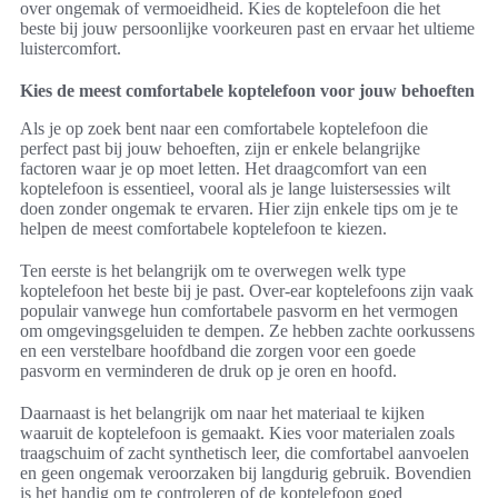
over ongemak of vermoeidheid. Kies de koptelefoon die het
beste bij jouw persoonlijke voorkeuren past en ervaar het ultieme
luistercomfort.
Kies de meest comfortabele koptelefoon voor jouw behoeften
Als je op zoek bent naar een comfortabele koptelefoon die
perfect past bij jouw behoeften, zijn er enkele belangrijke
factoren waar je op moet letten. Het draagcomfort van een
koptelefoon is essentieel, vooral als je lange luistersessies wilt
doen zonder ongemak te ervaren. Hier zijn enkele tips om je te
helpen de meest comfortabele koptelefoon te kiezen.
Ten eerste is het belangrijk om te overwegen welk type
koptelefoon het beste bij je past. Over-ear koptelefoons zijn vaak
populair vanwege hun comfortabele pasvorm en het vermogen
om omgevingsgeluiden te dempen. Ze hebben zachte oorkussens
en een verstelbare hoofdband die zorgen voor een goede
pasvorm en verminderen de druk op je oren en hoofd.
Daarnaast is het belangrijk om naar het materiaal te kijken
waaruit de koptelefoon is gemaakt. Kies voor materialen zoals
traagschuim of zacht synthetisch leer, die comfortabel aanvoelen
en geen ongemak veroorzaken bij langdurig gebruik. Bovendien
is het handig om te controleren of de koptelefoon goed