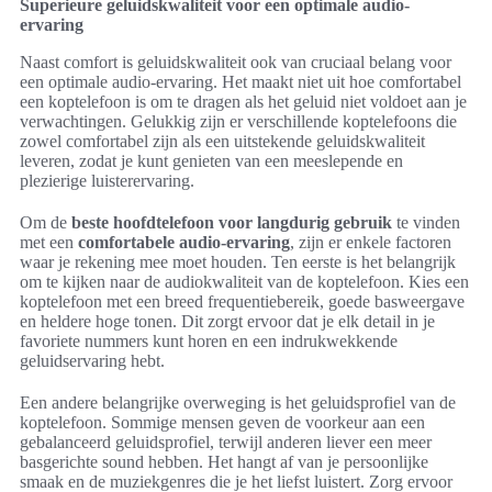
Superieure geluidskwaliteit voor een optimale audio-
ervaring
Naast comfort is geluidskwaliteit ook van cruciaal belang voor
een optimale audio-ervaring. Het maakt niet uit hoe comfortabel
een koptelefoon is om te dragen als het geluid niet voldoet aan je
verwachtingen. Gelukkig zijn er verschillende koptelefoons die
zowel comfortabel zijn als een uitstekende geluidskwaliteit
leveren, zodat je kunt genieten van een meeslepende en
plezierige luisterervaring.
Om de
beste hoofdtelefoon voor langdurig gebruik
te vinden
met een
comfortabele audio-ervaring
, zijn er enkele factoren
waar je rekening mee moet houden. Ten eerste is het belangrijk
om te kijken naar de audiokwaliteit van de koptelefoon. Kies een
koptelefoon met een breed frequentiebereik, goede basweergave
en heldere hoge tonen. Dit zorgt ervoor dat je elk detail in je
favoriete nummers kunt horen en een indrukwekkende
geluidservaring hebt.
Een andere belangrijke overweging is het geluidsprofiel van de
koptelefoon. Sommige mensen geven de voorkeur aan een
gebalanceerd geluidsprofiel, terwijl anderen liever een meer
basgerichte sound hebben. Het hangt af van je persoonlijke
smaak en de muziekgenres die je het liefst luistert. Zorg ervoor