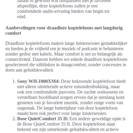
fanaat of gewoon wilt ontspannen met je favoriete
afspeellijst, deze koptelefoons zullen je een
comfortabele audio-ervaring bieden van begin tot
eind.
Aanbevelingen voor draadloze koptelefoons met langdurig
comfort
Draadloze koptelefoons maken lange luistersessies gemakkelijker
en bieden je de vrijheid om je muziek of podcasts te beluisteren
zonder gedoe met kabels. Maar comfort is net zo belangrijk als
connectiviteit. Daarom hebben we enkele draadloze koptelefoons
geselecteerd die uitblinken in draagcomfort, zonder concessies te
doen aan geluidskwaliteit.
Sony WH-1000XM4:
Deze bekroonde koptelefoon biedt
niet alleen uitstekende actieve ruisonderdrukking, maar
ook een comfortabele pasvorm. De zachte oorkussens en
verstelbare hoofdband zorgen ervoor dat je urenlang kunt
genieten van je favoriete muziek, zonder enige vorm van
ongemak. De lange batterijduur van deze koptelefoon
maakt hem ook perfect voor lange luistersessies.
Bose QuietComfort 35 II:
Een andere geweldige optie is
de Bose QuietComfort 35 II. Deze koptelefoon staat
bekend om zijn uitstekende geluidskwaliteit en actieve