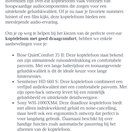
Bovendien zijn over-ear koptelefoons vaak voorzien van
hoogwaardige audiocomponenten die zorgen voor een
uitstekende geluidskwaliteit. Of je nu naar je favoriete nummers
luistert of een film kijkt, deze koptelefoons bieden een
meeslepende audio-ervaring.
Om je op weg te helpen bij het kiezen van de perfecte over-ear
koptelefoon met goed draagcomfort
, hebben we enkele
aanbevelingen voor je:
Bose QuietComfort 35 II: Deze koptelefoon staat bekend
om zijn uitmuntende ruisonderdrukking en comfortabele
pasvorm. Met een lange batterijduur en toonaangevende
geluidskwaliteit is dit de ideale keuze voor lange
luistersessies.
Sennheiser HD 660 S: Deze koptelefoon combineert een
verfijnd audiokwaliteit met een comfortabele pasvorm. Met
zijn open-back ontwerp levert hij een ruimtelijk
geluidsbeeld en uitstekende detailweergave.
Sony WH-1000XM4: Deze draadloze koptelefoon biedt
niet alleen indrukwekkend geluid en noise-cancelling,
maar heeft ook een ergonomisch ontwerp dat perfect is
voor langdurig gebruik. Daarnaast beschikt hij over
handige functies zoals automatische pauzering bij het
afnemen van de koptelefoon.