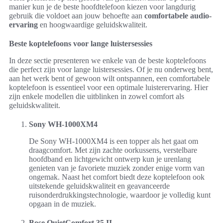
manier kun je de beste hoofdtelefoon kiezen voor langdurig
gebruik die voldoet aan jouw behoefte aan
comfortabele audio-
ervaring
en hoogwaardige geluidskwaliteit.
Beste koptelefoons voor lange luistersessies
In deze sectie presenteren we enkele van de beste koptelefoons
die perfect zijn voor lange luistersessies. Of je nu onderweg bent,
aan het werk bent of gewoon wilt ontspannen, een comfortabele
koptelefoon is essentieel voor een optimale luisterervaring. Hier
zijn enkele modellen die uitblinken in zowel comfort als
geluidskwaliteit.
Sony WH-1000XM4
De Sony WH-1000XM4 is een topper als het gaat om
draagcomfort. Met zijn zachte oorkussens, verstelbare
hoofdband en lichtgewicht ontwerp kun je urenlang
genieten van je favoriete muziek zonder enige vorm van
ongemak. Naast het comfort biedt deze koptelefoon ook
uitstekende geluidskwaliteit en geavanceerde
ruisonderdrukkingstechnologie, waardoor je volledig kunt
opgaan in de muziek.
Bose QuietComfort 35 II