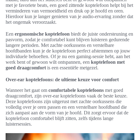
met je favoriete beats, een goed zittende koptelefoon helpt bij het
verminderen van vermoeidheid en druk op je hoofd en oren.
Hierdoor kun je langer genieten van je audio-ervaring zonder dat
het ongemak veroorzaakt.
Een
ergonomische koptelefoon
biedt de juiste ondersteuning en
pasvorm, zodat je comfortabel kunt blijven luisteren gedurende
langere perioden. Met zachte oorkussens en verstelbare
hoofdbanden kun je de koptelefoon perfect afstemmen op jouw
individuele behoeften. Of je nu een gaming-sessie hebt, aan het
werk bent of gewoon wilt ontspannen, een
koptelefoon met
goed draagcomfort
is een essentiële metgezel.
Over-ear koptelefoons: de ultieme keuze voor comfort
Wanneer het gaat om
comfortabele koptelefoons
met goed
draagcomfort, zijn over-ear koptelefoons vaak de beste keuze.
Deze koptelefoons zijn uitgerust met zachte oorkussens die
volledig over je oren passen en een verstelbare hoofdband die
zich aanpast aan de vorm van je hoofd. Dit zorgt ervoor dat de
koptelefoon comfortabel blijft zitten, zelfs tijdens lange
luistersessies.