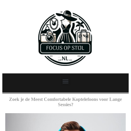
Zoek je de Meest Comfortabele Koptelefoons voor Lange
Sessies?