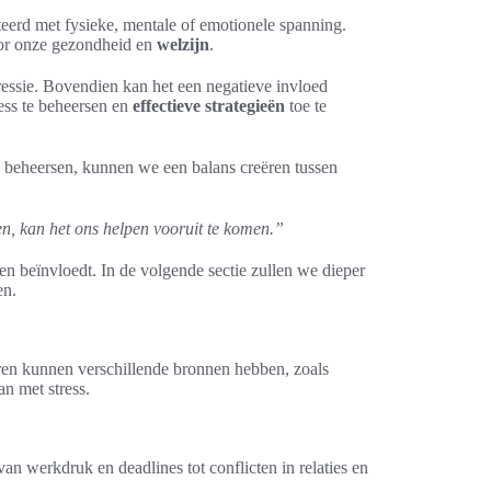
teerd met fysieke, mentale of emotionele spanning.
voor onze gezondheid en
welzijn
.
ressie. Bovendien kan het een negatieve invloed
ress te beheersen en
effectieve strategieën
toe te
te beheersen, kunnen we een balans creëren tussen
ren, kan het ons helpen vooruit te komen.”
en beïnvloedt. In de volgende sectie zullen we dieper
en.
soren kunnen verschillende bronnen hebben, zoals
an met stress.
an werkdruk en deadlines tot conflicten in relaties en