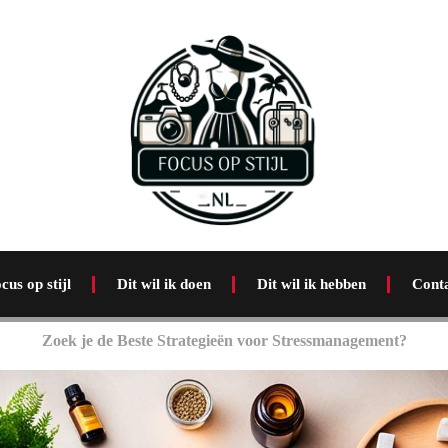
cus op stijl
Dit wil ik doen
Dit wil ik hebben
Cont
Zoek je de Beste Strategieën voor Stressmanagement?