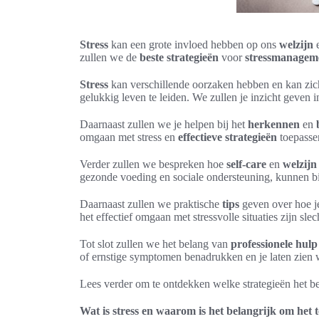
Stress
kan een grote invloed hebben op ons
welzijn
zullen we de
beste strategieën
voor
stressmanagem
Stress
kan verschillende oorzaken hebben en kan zich
gelukkig leven te leiden. We zullen je inzicht geven i
Daarnaast zullen we je helpen bij het
herkennen
en
omgaan met stress en
effectieve strategieën
toepasse
Verder zullen we bespreken hoe
self-care
en
welzijn
gezonde voeding en sociale ondersteuning, kunnen bi
Daarnaast zullen we praktische
tips
geven over hoe j
het effectief omgaan met stressvolle situaties zijn sl
Tot slot zullen we het belang van
professionele hulp
of ernstige symptomen benadrukken en je laten zien 
Lees verder om te ontdekken welke strategieën het bes
Wat is stress en waarom is het belangrijk om het 