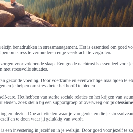
elzijn benadrukken in stressmanagement. Het is essentieel om goed voor
helpen om stress te verminderen en je veerkracht te vergroten.
t zorgen voor voldoende slaap. Een goede nachtrust is essentieel voor je
 met stressvolle situaties.
ten van gezonde voeding. Door voedzame en evenwichtige maaltijden te et
en en je helpen om stress beter het hoofd te bieden.
self-care. Het hebben van sterke sociale relaties en het krijgen van ste
amilieleden, zoek steun bij een supportgroep of overweeg om
professione
ing en plezier. Doe activiteiten waar je van geniet en die je stressnivea
jezelf en te doen waar jij gelukkig van wordt.
is een investering in jezelf en in je welzijn. Door goed voor jezelf te 