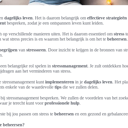
en
dagelijks leven
. Het is daarom belangrijk om
effectieve strategieën
ent
bespreken, zodat je een ontspannen leven kunt leiden.
 op verschillende manieren uiten. Het is daarom essentieel om
stress
t
n wat stress precies is en waarom het belangrijk is om het te
beheersen
.
begrijpen
van
stressoren
. Door inzicht te krijgen in de bronnen van str
n.
een belangrijke rol spelen in
stressmanagement
. Je zult ontdekken h
jdragen aan het verminderen van stress.
e stressmanagement kunt
implementeren
in je
dagelijks leven
. Het pl
echts enkele van de waardevolle
tips
die we zullen delen.
bij stressmanagement bespreken. We zullen de voordelen van het zoeken
waar je terecht kunt voor
professionele hulp
.
te bij jou passen om stress te
beheersen
en een gezond en gebalanceerd
te beheersen?