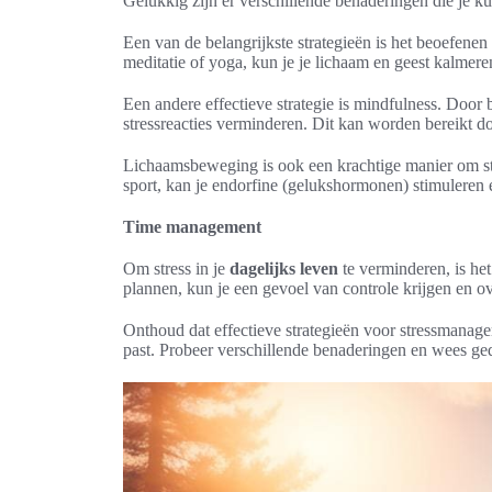
Gelukkig zijn er verschillende benaderingen die je ku
Een van de belangrijkste strategieën is het beoefene
meditatie of yoga, kun je je lichaam en geest kalmere
Een andere effectieve strategie is mindfulness. Door 
stressreacties verminderen. Dit kan worden bereikt do
Lichaamsbeweging is ook een krachtige manier om str
sport, kan je endorfine (gelukshormonen) stimuleren e
Time management
Om stress in je
dagelijks leven
te verminderen, is het b
plannen, kun je een gevoel van controle krijgen en 
Onthoud dat effectieve strategieën voor stressmanage
past. Probeer verschillende benaderingen en wees gedu