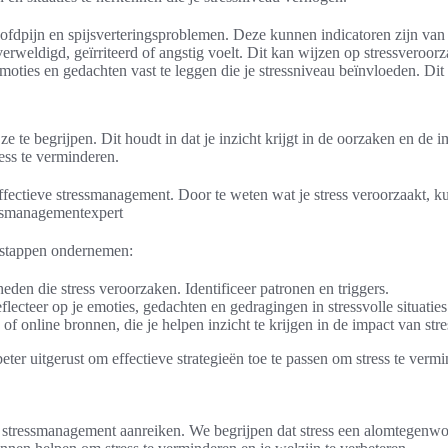
ofdpijn en spijsverteringsproblemen. Deze kunnen indicatoren zijn van
erweldigd, geïrriteerd of angstig voelt. Dit kan wijzen op stressveroorz
ties en gedachten vast te leggen die je stressniveau beïnvloeden. Dit k
e te begrijpen. Dit houdt in dat je inzicht krijgt in de oorzaken en de i
ess te verminderen.
 effectieve stressmanagement. Door te weten wat je stress veroorzaakt, 
essmanagementexpert
e stappen ondernemen:
eden die stress veroorzaken. Identificeer patronen en triggers.
flecteer op je emoties, gedachten en gedragingen in stressvolle situaties
 online bronnen, die je helpen inzicht te krijgen in de impact van stre
eter uitgerust om effectieve strategieën toe te passen om stress te vermi
oor stressmanagement aanreiken. We begrijpen dat stress een alomtegenw