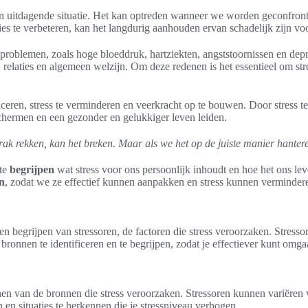
 een uitdagende situatie. Het kan optreden wanneer we worden geconfron
ies te verbeteren, kan het langdurig aanhouden ervan schadelijk zijn 
problemen, zoals hoge bloeddruk, hartziekten, angststoornissen en dep
 relaties en algemeen welzijn. Om deze redenen is het essentieel om st
ficeren, stress te verminderen en veerkracht op te bouwen. Door stress 
chermen en een gezonder en gelukkiger leven leiden.
e strak rekken, kan het breken. Maar als we het op de juiste manier hante
 te
begrijpen
wat stress voor ons persoonlijk inhoudt en hoe het ons lev
en
, zodat we ze effectief kunnen aanpakken en stress kunnen verminder
en begrijpen van stressoren, de factoren die stress veroorzaken. Stres
 bronnen te identificeren en te begrijpen, zodat je effectiever kunt omga
nen van de bronnen die stress veroorzaken. Stressoren kunnen variëren v
 en situaties te herkennen die je stressniveau verhogen.