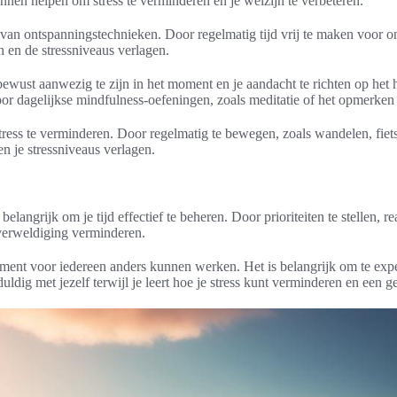
nnen helpen om stress te verminderen en je welzijn te verbeteren.
n van ontspanningstechnieken. Door regelmatig tijd vrij te maken voor 
n en de stressniveaus verlagen.
bewust aanwezig te zijn in het moment en je aandacht te richten op het h
or dagelijkse mindfulness-oefeningen, zoals meditatie of het opmerken v
ess te verminderen. Door regelmatig te bewegen, zoals wandelen, fiet
n je stressniveaus verlagen.
elangrijk om je tijd effectief te beheren. Door prioriteiten te stellen, real
overweldiging verminderen.
ment voor iedereen anders kunnen werken. Het is belangrijk om te expe
ldig met jezelf terwijl je leert hoe je stress kunt verminderen en een g