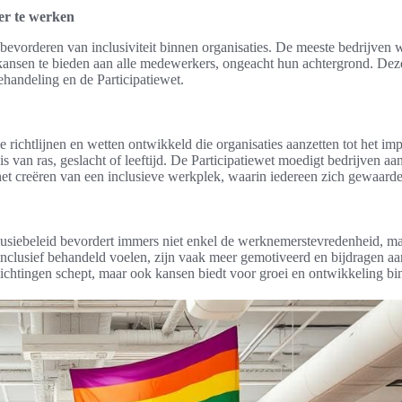
er te werken
t bevorderen van inclusiviteit binnen organisaties. De meeste bedrijve
 kansen te bieden aan alle medewerkers, ongeacht hun achtergrond. De
handeling en de Participatiewet.
e richtlijnen en wetten ontwikkeld die organisaties aanzetten tot het i
is van ras, geslacht of leeftijd. De Participatiewet moedigt bedrijven 
t creëren van een inclusieve werkplek, waarin iedereen zich gewaarde
lusiebeleid bevordert immers niet enkel de werknemerstevredenheid, ma
nclusief behandeld voelen, zijn vaak meer gemotiveerd en bijdragen aan 
lichtingen schept, maar ook kansen biedt voor groei en ontwikkeling bi