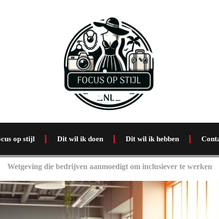
cus op stijl
Dit wil ik doen
Dit wil ik hebben
Cont
Wetgeving die bedrijven aanmoedigt om inclusiever te werken