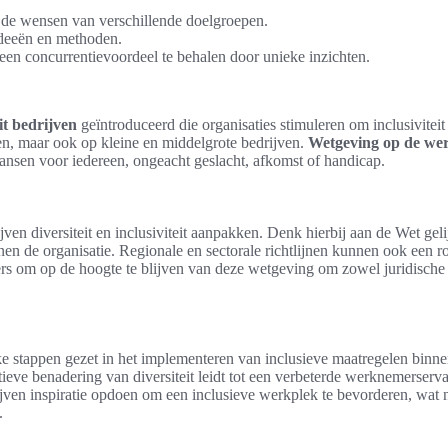
j de wensen van verschillende doelgroepen.
 ideeën en methoden.
een concurrentievoordeel te behalen door unieke inzichten.
it bedrijven
geïntroduceerd die organisaties stimuleren om inclusivitei
en, maar ook op kleine en middelgrote bedrijven.
Wetgeving op de we
ansen voor iedereen, ongeacht geslacht, afkomst of handicap.
ven diversiteit en inclusiviteit aanpakken. Denk hierbij aan de Wet gel
en de organisatie. Regionale en sectorale richtlijnen kunnen ook een rol
rs om op de hoogte te blijven van deze wetgeving om zowel juridische 
 stappen gezet in het implementeren van inclusieve maatregelen binne
ieve benadering van diversiteit leidt tot een verbeterde werknemerserv
rijven inspiratie opdoen om een inclusieve werkplek te bevorderen, wat 
.