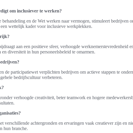
digt om inclusiever te werken?
 behandeling en de Wet werken naar vermogen, stimuleert bedrijven om 
een wettelijk kader voor inclusieve werkplekken.
rijk?
 bijdraagt aan een positieve sfeer, verhoogde werknemerstevredenheid e
 en diversiteit in hun personeelsbeleid te omarmen.
bedrijven?
 de participatiewet verplichten bedrijven om actieve stappen te onderne
gehele bedrijfscultuur verbeteren.
k?
ronder verhoogde creativiteit, beter teamwork en hogere medewerkersbet
ultaten.
ganisaties?
t verschillende achtergronden en ervaringen vaak creatiever zijn en ni
in hun branche.