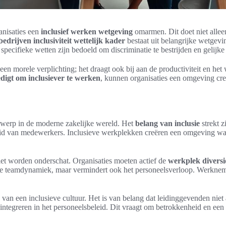
ganisaties een
inclusief werken wetgeving
omarmen. Dit doet niet allee
bedrijven inclusiviteit wettelijk kader
bestaat uit belangrijke wetgev
ecifieke wetten zijn bedoeld om discriminatie te bestrijden en gelijke
en morele verplichting; het draagt ook bij aan de productiviteit en he
digt om inclusiever te werken
, kunnen organisaties een omgeving creë
rwerp in de moderne zakelijke wereld. Het
belang van inclusie
strekt z
heid van medewerkers. Inclusieve werkplekken creëren een omgeving wa
iet worden onderschat. Organisaties moeten actief de
werkplek divers
 betere teamdynamiek, maar vermindert ook het personeelsverloop. Werkne
van een inclusieve cultuur. Het is van belang dat leidinggevenden niet a
tegreren in het personeelsbeleid. Dit vraagt om betrokkenheid en een 