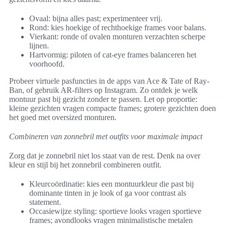
Ovaal: bijna alles past; experimenteer vrij.
Rond: kies hoekige of rechthoekige frames voor balans.
Vierkant: ronde of ovalen monturen verzachten scherpe
lijnen.
Hartvormig: piloten of cat-eye frames balanceren het
voorhoofd.
Probeer virtuele pasfuncties in de apps van Ace & Tate of Ray-
Ban, of gebruik AR-filters op Instagram. Zo ontdek je welk
montuur past bij gezicht zonder te passen. Let op proportie:
kleine gezichten vragen compacte frames; grotere gezichten doen
het goed met oversized monturen.
Combineren van zonnebril met outfits voor maximale impact
Zorg dat je zonnebril niet los staat van de rest. Denk na over
kleur en stijl bij het zonnebril combineren outfit.
Kleurcoördinatie: kies een montuurkleur die past bij
dominante tinten in je look of ga voor contrast als
statement.
Occasiewijze styling: sportieve looks vragen sportieve
frames; avondlooks vragen minimalistische metalen