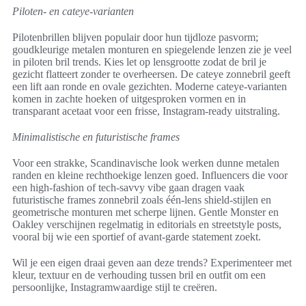
Piloten- en cateye-varianten
Pilotenbrillen blijven populair door hun tijdloze pasvorm;
goudkleurige metalen monturen en spiegelende lenzen zie je veel
in piloten bril trends. Kies let op lensgrootte zodat de bril je
gezicht flatteert zonder te overheersen. De cateye zonnebril geeft
een lift aan ronde en ovale gezichten. Moderne cateye-varianten
komen in zachte hoeken of uitgesproken vormen en in
transparant acetaat voor een frisse, Instagram-ready uitstraling.
Minimalistische en futuristische frames
Voor een strakke, Scandinavische look werken dunne metalen
randen en kleine rechthoekige lenzen goed. Influencers die voor
een high-fashion of tech-savvy vibe gaan dragen vaak
futuristische frames zonnebril zoals één-lens shield-stijlen en
geometrische monturen met scherpe lijnen. Gentle Monster en
Oakley verschijnen regelmatig in editorials en streetstyle posts,
vooral bij wie een sportief of avant-garde statement zoekt.
Wil je een eigen draai geven aan deze trends? Experimenteer met
kleur, textuur en de verhouding tussen bril en outfit om een
persoonlijke, Instagramwaardige stijl te creëren.