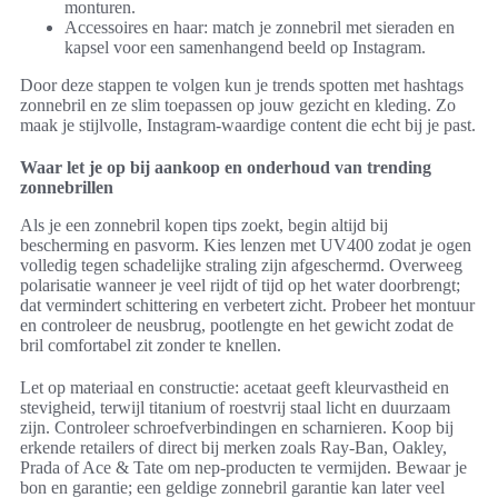
monturen.
Accessoires en haar: match je zonnebril met sieraden en
kapsel voor een samenhangend beeld op Instagram.
Door deze stappen te volgen kun je trends spotten met hashtags
zonnebril en ze slim toepassen op jouw gezicht en kleding. Zo
maak je stijlvolle, Instagram-waardige content die echt bij je past.
Waar let je op bij aankoop en onderhoud van trending
zonnebrillen
Als je een zonnebril kopen tips zoekt, begin altijd bij
bescherming en pasvorm. Kies lenzen met UV400 zodat je ogen
volledig tegen schadelijke straling zijn afgeschermd. Overweeg
polarisatie wanneer je veel rijdt of tijd op het water doorbrengt;
dat vermindert schittering en verbetert zicht. Probeer het montuur
en controleer de neusbrug, pootlengte en het gewicht zodat de
bril comfortabel zit zonder te knellen.
Let op materiaal en constructie: acetaat geeft kleurvastheid en
stevigheid, terwijl titanium of roestvrij staal licht en duurzaam
zijn. Controleer schroefverbindingen en scharnieren. Koop bij
erkende retailers of direct bij merken zoals Ray-Ban, Oakley,
Prada of Ace & Tate om nep-producten te vermijden. Bewaar je
bon en garantie; een geldige zonnebril garantie kan later veel