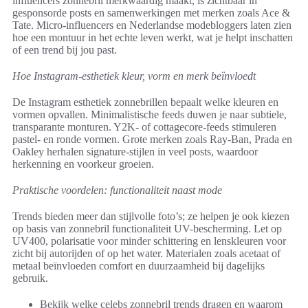
influencers zonnebril merkwaardig maakt, is zichtbaar in
gesponsorde posts en samenwerkingen met merken zoals Ace &
Tate. Micro-influencers en Nederlandse modebloggers laten zien
hoe een montuur in het echte leven werkt, wat je helpt inschatten
of een trend bij jou past.
Hoe Instagram-esthetiek kleur, vorm en merk beïnvloedt
De Instagram esthetiek zonnebrillen bepaalt welke kleuren en
vormen opvallen. Minimalistische feeds duwen je naar subtiele,
transparante monturen. Y2K- of cottagecore-feeds stimuleren
pastel- en ronde vormen. Grote merken zoals Ray-Ban, Prada en
Oakley herhalen signature-stijlen in veel posts, waardoor
herkenning en voorkeur groeien.
Praktische voordelen: functionaliteit naast mode
Trends bieden meer dan stijlvolle foto’s; ze helpen je ook kiezen
op basis van zonnebril functionaliteit UV-bescherming. Let op
UV400, polarisatie voor minder schittering en lenskleuren voor
zicht bij autorijden of op het water. Materialen zoals acetaat of
metaal beïnvloeden comfort en duurzaamheid bij dagelijks
gebruik.
Bekijk welke celebs zonnebril trends dragen en waarom