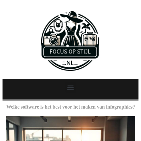
Welke software is het best voor het maken van infographics?