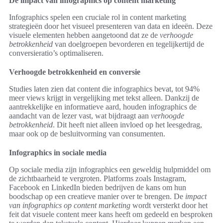
De impact van infographics op content marketing
Infographics spelen een cruciale rol in content marketing
strategieën door het visueel presenteren van data en ideeën. Deze
visuele elementen hebben aangetoond dat ze de
verhoogde
betrokkenheid
van doelgroepen bevorderen en tegelijkertijd de
conversieratio’s optimaliseren.
Verhoogde betrokkenheid en conversie
Studies laten zien dat content die infographics bevat, tot 94%
meer views krijgt in vergelijking met tekst alleen. Dankzij de
aantrekkelijke en informatieve aard, houden infographics de
aandacht van de lezer vast, wat bijdraagt aan
verhoogde
betrokkenheid
. Dit heeft niet alleen invloed op het leesgedrag,
maar ook op de besluitvorming van consumenten.
Infographics in sociale media
Op sociale media zijn infographics een geweldig hulpmiddel om
de zichtbaarheid te vergroten. Platforms zoals Instagram,
Facebook en LinkedIn bieden bedrijven de kans om hun
boodschap op een creatieve manier over te brengen. De
impact
van infographics op content marketing
wordt versterkt door het
feit dat visuele content meer kans heeft om gedeeld en besproken