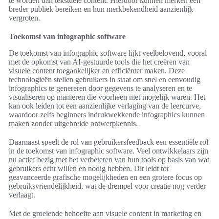
te worden dan tekstuele content. Hierdoor kunnen merken een
breder publiek bereiken en hun merkbekendheid aanzienlijk
vergroten.
Toekomst van infographic software
De toekomst van infographic software lijkt veelbelovend, vooral
met de opkomst van AI-gestuurde tools die het creëren van
visuele content toegankelijker en efficiënter maken. Deze
technologieën stellen gebruikers in staat om snel en eenvoudig
infographics te genereren door gegevens te analyseren en te
visualiseren op manieren die voorheen niet mogelijk waren. Het
kan ook leiden tot een aanzienlijke verlaging van de leercurve,
waardoor zelfs beginners indrukwekkende infographics kunnen
maken zonder uitgebreide ontwerpkennis.
Daarnaast speelt de rol van gebruikersfeedback een essentiële rol
in de toekomst van infographic software. Veel ontwikkelaars zijn
nu actief bezig met het verbeteren van hun tools op basis van wat
gebruikers echt willen en nodig hebben. Dit leidt tot
geavanceerde grafische mogelijkheden en een grotere focus op
gebruiksvriendelijkheid, wat de drempel voor creatie nog verder
verlaagt.
Met de groeiende behoefte aan visuele content in marketing en