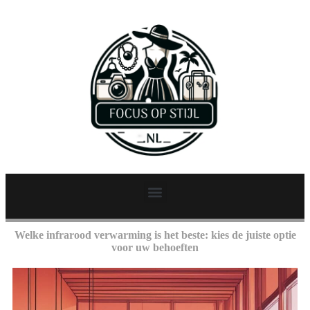
Welke infrarood verwarming is het beste: kies de juiste optie
voor uw behoeften