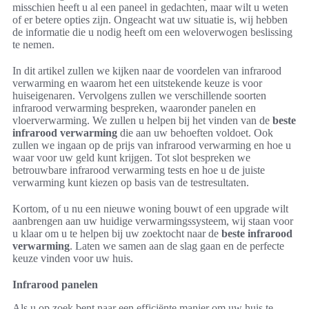
misschien heeft u al een paneel in gedachten, maar wilt u weten
of er betere opties zijn. Ongeacht wat uw situatie is, wij hebben
de informatie die u nodig heeft om een weloverwogen beslissing
te nemen.
In dit artikel zullen we kijken naar de voordelen van infrarood
verwarming en waarom het een uitstekende keuze is voor
huiseigenaren. Vervolgens zullen we verschillende soorten
infrarood verwarming bespreken, waaronder panelen en
vloerverwarming. We zullen u helpen bij het vinden van de
beste
infrarood verwarming
die aan uw behoeften voldoet. Ook
zullen we ingaan op de prijs van infrarood verwarming en hoe u
waar voor uw geld kunt krijgen. Tot slot bespreken we
betrouwbare infrarood verwarming tests en hoe u de juiste
verwarming kunt kiezen op basis van de testresultaten.
Kortom, of u nu een nieuwe woning bouwt of een upgrade wilt
aanbrengen aan uw huidige verwarmingssysteem, wij staan voor
u klaar om u te helpen bij uw zoektocht naar de
beste infrarood
verwarming
. Laten we samen aan de slag gaan en de perfecte
keuze vinden voor uw huis.
Infrarood panelen
Als u op zoek bent naar een efficiënte manier om uw huis te