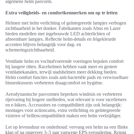
algemene helm pasvorm.
Extra veiligheids- en comfortkenmerken om op te letten
Helmen met helm verlichting of geïntegreerde lampjes verhogen
zichtbaarheid in het donker. Fabrikanten zoals Abus en Lazer
bieden modellen met ingebouwde LED achterlichten of
afneembare lampjes. Reflectie helm-details en felgekleurde
accenten blijven belangrijk voor dag- en
schemeringszichtbaarheid.
Ventilatie helm en vochtafvoerende voeringen bepalen comfort
bij langere ritten. Racehelmen hebben vaak meer en grotere
ventilatiekanalen, terwijl stadshelmen meer dekking bieden.
Helm comfort functies zoals anti-bacteriële pads en verwisselbare
binnenkussens verbeteren draagcomfort en hygiëne.
Aerodynamische pasvormen beperken windruis en verbeteren
rijervaring bij hogere snelheden, wat relevant is voor racefietsers
en e-bikers. Accessoires en compatibiliteit zijn ook belangrijk:
montages voor actioncams, extra verlichting en geïntegreerde
vizieren of brillencompatibiliteit maken een helm veelzijdiger.
Let op levensduur en onderhoud: vervang een helm na een flinke
klap of na ongeveer 3–5 jaar vanwege EPS-veroudering. Reinig