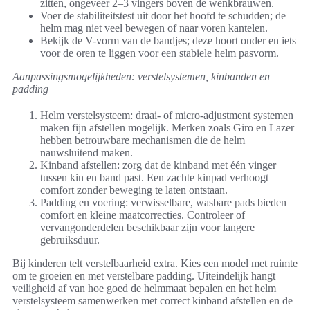
zitten, ongeveer 2–3 vingers boven de wenkbrauwen.
Voer de stabiliteitstest uit door het hoofd te schudden; de
helm mag niet veel bewegen of naar voren kantelen.
Bekijk de V-vorm van de bandjes; deze hoort onder en iets
voor de oren te liggen voor een stabiele helm pasvorm.
Aanpassingsmogelijkheden: verstelsystemen, kinbanden en
padding
Helm verstelsysteem: draai- of micro-adjustment systemen
maken fijn afstellen mogelijk. Merken zoals Giro en Lazer
hebben betrouwbare mechanismen die de helm
nauwsluitend maken.
Kinband afstellen: zorg dat de kinband met één vinger
tussen kin en band past. Een zachte kinpad verhoogt
comfort zonder beweging te laten ontstaan.
Padding en voering: verwisselbare, wasbare pads bieden
comfort en kleine maatcorrecties. Controleer of
vervangonderdelen beschikbaar zijn voor langere
gebruiksduur.
Bij kinderen telt verstelbaarheid extra. Kies een model met ruimte
om te groeien en met verstelbare padding. Uiteindelijk hangt
veiligheid af van hoe goed de helmmaat bepalen en het helm
verstelsysteem samenwerken met correct kinband afstellen en de