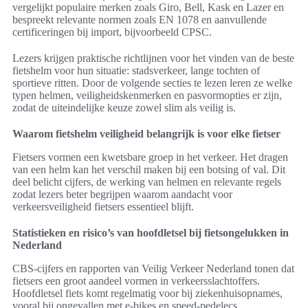
vergelijkt populaire merken zoals Giro, Bell, Kask en Lazer en
bespreekt relevante normen zoals EN 1078 en aanvullende
certificeringen bij import, bijvoorbeeld CPSC.
Lezers krijgen praktische richtlijnen voor het vinden van de beste
fietshelm voor hun situatie: stadsverkeer, lange tochten of
sportieve ritten. Door de volgende secties te lezen leren ze welke
typen helmen, veiligheidskenmerken en pasvormopties er zijn,
zodat de uiteindelijke keuze zowel slim als veilig is.
Waarom fietshelm veiligheid belangrijk is voor elke fietser
Fietsers vormen een kwetsbare groep in het verkeer. Het dragen
van een helm kan het verschil maken bij een botsing of val. Dit
deel belicht cijfers, de werking van helmen en relevante regels
zodat lezers beter begrijpen waarom aandacht voor
verkeersveiligheid fietsers essentieel blijft.
Statistieken en risico’s van hoofdletsel bij fietsongelukken in
Nederland
CBS-cijfers en rapporten van Veilig Verkeer Nederland tonen dat
fietsers een groot aandeel vormen in verkeersslachtoffers.
Hoofdletsel fiets komt regelmatig voor bij ziekenhuisopnames,
vooral bij ongevallen met e-bikes en speed-pedelecs.