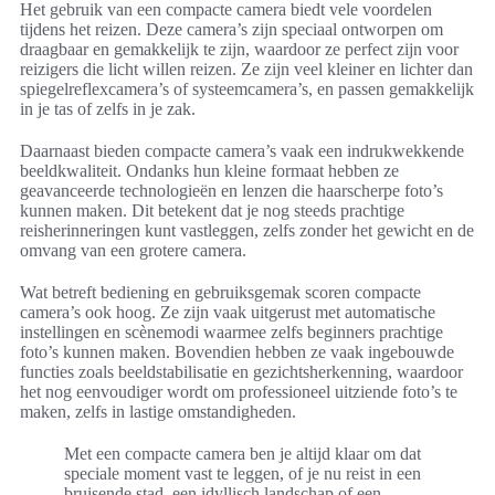
Het gebruik van een compacte camera biedt vele voordelen
tijdens het reizen. Deze camera’s zijn speciaal ontworpen om
draagbaar en gemakkelijk te zijn, waardoor ze perfect zijn voor
reizigers die licht willen reizen. Ze zijn veel kleiner en lichter dan
spiegelreflexcamera’s of systeemcamera’s, en passen gemakkelijk
in je tas of zelfs in je zak.
Daarnaast bieden compacte camera’s vaak een indrukwekkende
beeldkwaliteit. Ondanks hun kleine formaat hebben ze
geavanceerde technologieën en lenzen die haarscherpe foto’s
kunnen maken. Dit betekent dat je nog steeds prachtige
reisherinneringen kunt vastleggen, zelfs zonder het gewicht en de
omvang van een grotere camera.
Wat betreft bediening en gebruiksgemak scoren compacte
camera’s ook hoog. Ze zijn vaak uitgerust met automatische
instellingen en scènemodi waarmee zelfs beginners prachtige
foto’s kunnen maken. Bovendien hebben ze vaak ingebouwde
functies zoals beeldstabilisatie en gezichtsherkenning, waardoor
het nog eenvoudiger wordt om professioneel uitziende foto’s te
maken, zelfs in lastige omstandigheden.
Met een compacte camera ben je altijd klaar om dat
speciale moment vast te leggen, of je nu reist in een
bruisende stad, een idyllisch landschap of een