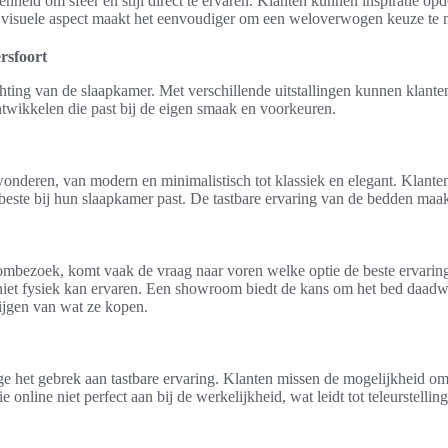
eid om sfeer en stijl direct te ervaren. Klanten kunnen inspiratie op
t visuele aspect maakt het eenvoudiger om een weloverwogen keuze te
rsfoort
hting van de slaapkamer. Met verschillende uitstallingen kunnen klante
ntwikkelen die past bij de eigen smaak en voorkeuren.
ewonderen, van modern en minimalistisch tot klassiek en elegant. Klan
t beste bij hun slaapkamer past. De tastbare ervaring van de bedden ma
mbezoek, komt vaak de vraag naar voren welke optie de beste ervaring
niet fysiek kan ervaren. Een showroom biedt de kans om het bed daadwer
rijgen van wat ze kopen.
het gebrek aan tastbare ervaring. Klanten missen de mogelijkheid om de
e online niet perfect aan bij de werkelijkheid, wat leidt tot teleurstel