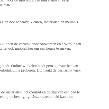
doen voor de inrichting van hun slaapkamer in
 maken.
n zien hoe bepaalde kleuren, materialen en meubels
ten kunnen de verschillende ontwerpen en afwerkingen
akt het ook makkelijker om een keuze te maken.
 biedt. Online winkelen biedt gemak, maar het kan
kelijk uit te proberen. Dit maakt de beslissing vaak
 materialen, het comfort en de stijl van een bed te
lingen bij de bezorging. Deze onzekerheid kan men