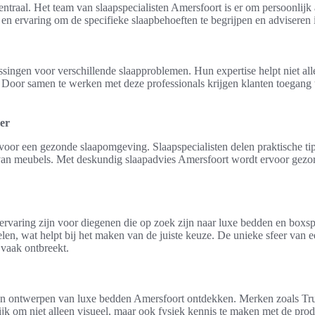
ntraal. Het team van slaapspecialisten Amersfoort is er om persoonlijk 
en ervaring om de specifieke slaapbehoeften te begrijpen en advisere
ssingen voor verschillende slaapproblemen. Hun expertise helpt niet alle
Door samen te werken met deze professionals krijgen klanten toegang t
er
l voor een gezonde slaapomgeving. Slaapspecialisten delen praktische t
 van meubels. Met deskundig slaapadvies Amersfoort wordt ervoor gezorg
varing zijn voor diegenen die op zoek zijn naar luxe bedden en boxsp
voelen, wat helpt bij het maken van de juiste keuze. De unieke sfeer v
 vaak ontbreekt.
 ontwerpen van luxe bedden Amersfoort ontdekken. Merken zoals Truste.
jk om niet alleen visueel, maar ook fysiek kennis te maken met de prod