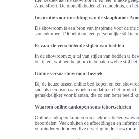
Een bezoek aan de showroom biedt een unieke gelegenh
Amersfoort. De mogelijkheden zijn eindeloos, en he
Inspiratie voor inrichting van de slaapkamer Ame
De showroom is een bron van inspiratie voor de inric
samenkomen. Dit helpt om een persoonlijke stijl te o
Ervaar de verschillende stijlen van bedden
In de showroom zijn tal van stijlen van bedden te b
bekijken, wat hen helpt om te bepalen welke stijl he
Online versus showroom-bezoek
Bij de keuze tussen online bed kopen en een showroo
snel als een risico aanvoelen omdat men het product 
gemakkelijker voor klanten, die zo een beter beeld k
Waarom online aankopen soms tekortschieten
Online aankopen kunnen soms tekortschieten vanwege 
beoordelen. Vaak sluiten de afbeeldingen en informati
verminderen door een live ervaring in de showroom.