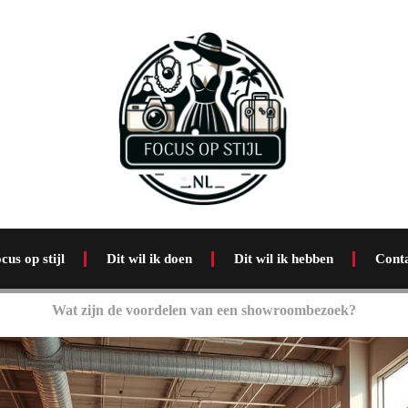
cus op stijl
Dit wil ik doen
Dit wil ik hebben
Cont
Wat zijn de voordelen van een showroombezoek?