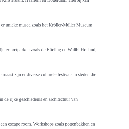
oals Amsterdam, Haarlem en Rotterdam. Hierbij kan
n er unieke musea zoals het Kröller-Müller Museum
 er pretparken zoals de Efteling en Walibi Holland,
ast zijn er diverse culturele festivals in steden die
in de rijke geschiedenis en architectuur van
an een escape room. Workshops zoals pottenbakken en