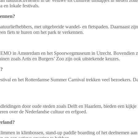
an natuuractiviteiten in de Veluwe tot culturele uitstapjes in steden z
en lokale festivals.
kennen?
uurliefhebbers, met uitgebreide wandel- en fietspaden. Daarnaast zij
 een fiets te huren om het park te verkennen.
s NEMO in Amsterdam en het Spoorwegmuseum in Utrecht. Bovendien zijn
nen zoals Artis en Burgers’ Zoo zijn ook uitstekende keuzes.
d?
tival en het Rotterdamse Summer Carnival trekken veel bezoekers. Daarna
ndleidingen door oude steden zoals Delft en Haarlem, bieden een kijkje 
eren over de Nederlandse cultuur en erfgoed.
derland?
ls klimmen in klimbossen, stand-up paddle boarding of het deelnemen a