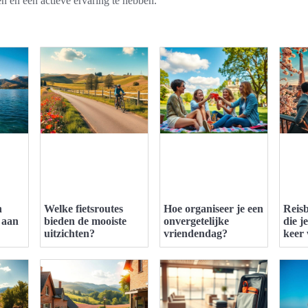
n en een actieve ervaring te hebben.
n
Welke fietsroutes
Hoe organiseer je een
Reis
 aan
bieden de mooiste
onvergetelijke
die j
uitzichten?
vriendendag?
keer 