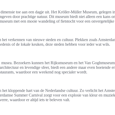
dimensie toe aan een dagje uit. Het Kröller-Müller Museum, gelegen i
mgeven door prachtige natuur. Dit museum biedt niet alleen een kans 
useum met een mooie wandeling of fietstocht voor een onvergetelijke 
 om het verkennen van nieuwe steden en cultuur. Plekken zoals Amsterda
edenis of de lokale keuken, deze steden hebben voor ieder wat wils.
 musea. Bezoekers kunnen het Rijksmuseum en het Van Goghmuseum niet
 architectuur en levendige sfeer, biedt een andere maar even boeiende e
estaurants, waardoor een weekend nog specialer wordt.
het kloppende hart van de Nederlandse cultuur. Zo verlicht het Amster
terdamse Summer Carnival zorgt voor een explosie van kleur en muziek
re, waardoor er altijd iets te beleven valt.