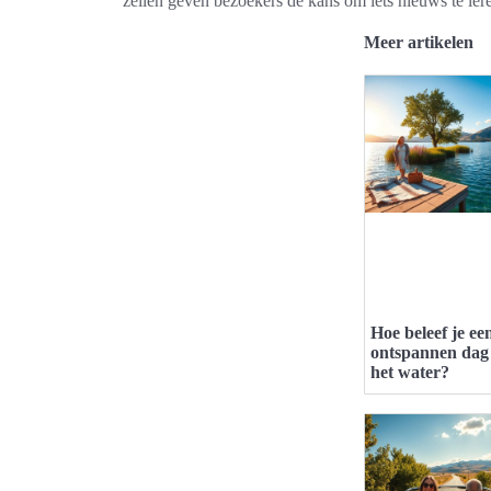
zeilen geven bezoekers de kans om iets nieuws te lere
Meer artikelen
Hoe beleef je ee
ontspannen dag
het water?