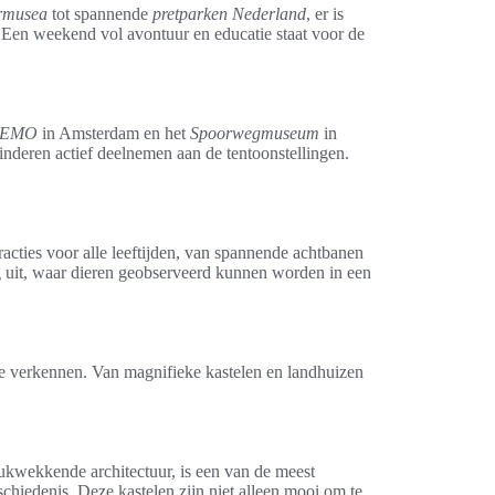
rmusea
tot spannende
pretparken Nederland
, er is
n. Een weekend vol avontuur en educatie staat voor de
EMO
in Amsterdam en het
Spoorwegmuseum
in
inderen actief deelnemen aan de tentoonstellingen.
racties voor alle leeftijden, van spannende achtbanen
g uit, waar dieren geobserveerd kunnen worden in een
d te verkennen. Van magnifieke kastelen en landhuizen
rukwekkende architectuur, is een van de meest
chiedenis. Deze kastelen zijn niet alleen mooi om te