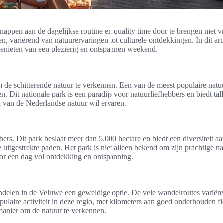
nappen aan de dagelijkse routine en quality time door te brengen met vr
n, variërend van natuurervaringen tot culturele ontdekkingen. In dit ar
 genieten van een plezierig en ontspannen weekend.
 de schitterende natuur te verkennen. Een van de meest populaire nat
Dit nationale park is een paradijs voor natuurliefhebbers en biedt tallo
 van de Nederlandse natuur wil ervaren.
ers. Dit park beslaat meer dan 5.000 hectare en biedt een diversiteit 
 uitgestrekte paden. Het park is niet alleen bekend om zijn prachtige n
voor een dag vol ontdekking en ontspanning.
andelen in de Veluwe een geweldige optie. De vele wandelroutes variër
opulaire activiteit in deze regio, met kilometers aan goed onderhouden f
 manier om de natuur te verkennen.