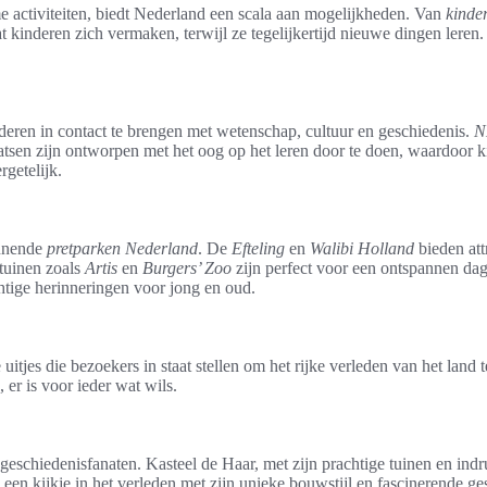
e activiteiten, biedt Nederland een scala aan mogelijkheden. Van
kinde
t kinderen zich vermaken, terwijl ze tegelijkertijd nieuwe dingen lere
deren in contact te brengen met wetenschap, cultuur en geschiedenis.
N
atsen zijn ontworpen met het oog op het leren door te doen, waardoor k
rgetelijk.
annende
pretparken Nederland
. De
Efteling
en
Walibi Holland
bieden att
ntuinen zoals
Artis
en
Burgers’ Zoo
zijn perfect voor een ontspannen da
htige herinneringen voor jong en oud.
 uitjes die bezoekers in staat stellen om het rijke verleden van het lan
 er is voor ieder wat wils.
eschiedenisfanaten. Kasteel de Haar, met zijn prachtige tuinen en ind
en kijkje in het verleden met zijn unieke bouwstijl en fascinerende ges