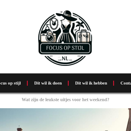
cus op stijl
Dit wil ik doen
Dit wil ik hebben
Cont
Wat zijn de leukste uitjes voor het weekend?