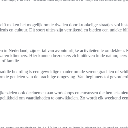
lft maken het mogelijk om te dwalen door kronkelige straatjes vol hist
s en cultuur. Dit soort uitjes zijn verrijkend en bieden een unieke bli
n in Nederland, zijn er tal van avontuurlijke activiteiten te ontdekke
aren klimmers. Hier kunnen bezoekers zich uitleven in de natuur, terwi
 of familie.
 paddle boarding is een geweldige manier om de serene grachten of sch
 om te genieten van de prachtige omgeving. Van beginners tot gevorder
ke zielen ook deelnemen aan workshops en cursussen die hen iets nieu
ogelijkheid om vaardigheden te ontwikkelen. Zo wordt elk weekend een o