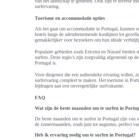
van het landschap te genieten. Ook zijn er diverse m
surfervaring.
Toerisme en accommodatie opties
Als het gaat om accommodatie in Portugal, kunnen sur
hotels langs de adembenemende kustlijnen tot gezelli
gemakkelijker voor bezoekers om hun ideale verblijfpl
Populaire gebieden zoals Ericeira en Nazaré bieden ni
surfers. Deze regio’s zijn zorgvuldig afgestemd op de
Portugal is.
Voor diegenen die een authentieke ervaring willen, z
surfervaring compleet te maken. Het toerisme in Port
bijdragen aan een onvergetelijke surfvakantie.
FAQ
Wat zijn de beste maanden om te surfen in Portu
De beste maanden om te surfen in Portugal zijn van s
de zomermaanden, zoals juni tot augustus, perfect v
Heb ik ervaring nodig om te surfen in Portugal?