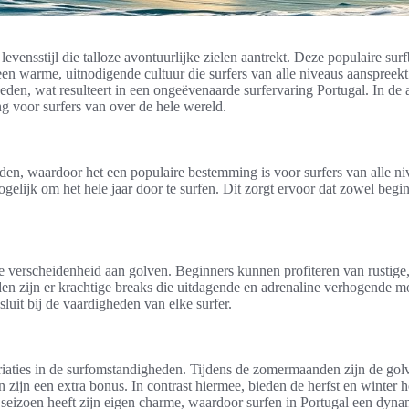
n levensstijl die talloze avontuurlijke zielen aantrekt. Deze populaire 
een warme, uitnodigende cultuur die surfers van alle niveaus aanspree
n, wat resulteert in een ongeëvenaarde surfervaring Portugal. In de af
ng voor surfers van over de hele wereld.
den, waardoor het een populaire bestemming is voor surfers van alle n
gelijk om het hele jaar door te surfen. Dit zorgt ervoor dat zowel begi
 verscheidenheid aan golven. Beginners kunnen profiteren van rustige, 
rden zijn er krachtige breaks die uitdagende en adrenaline verhogende m
sluit bij de vaardigheden van elke surfer.
iaties in de surfomstandigheden. Tijdens de zomermaanden zijn de golve
ijn een extra bonus. In contrast hiermee, bieden de herfst en winter ho
seizoen heeft zijn eigen charme, waardoor surfen in Portugal een dynami