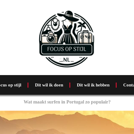
cus op stijl
Dit wil ik doen
Dit wil ik hebben
Cont
Wat maakt surfen in Portugal zo populair?