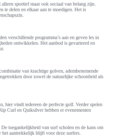
alleen sportief maar ook sociaal van belang zijn.
 te delen en elkaar aan te moedigen. Het is
enschapszin.
ieden verschillende programma’s aan en geven les in
gheden ontwikkelen. Het aanbod is gevarieerd en
ur.
De combinatie van krachtige golven, adembenemende
angetrokken door zowel de natuurlijke schoonheid als
n, hier vindt iedereen de perfecte golf. Verder spelen
s Rip Curl en Quiksilver hebben er evenementen
. De toegankelijkheid van surf scholen en de kans om
het aantrekkelijk blijft voor deze surfers.