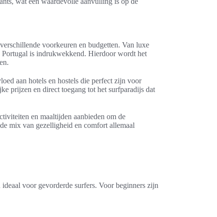
ants, wat een waardevolle aanvulling is op de
n verschillende voorkeuren en budgetten. Van luxe
in Portugal is indrukwekkend. Hierdoor wordt het
en.
oed aan hotels en hostels die perfect zijn voor
e prijzen en direct toegang tot het surfparadijs dat
ctiviteiten en maaltijden aanbieden om de
 de mix van gezelligheid en comfort allemaal
ideaal voor gevorderde surfers. Voor beginners zijn