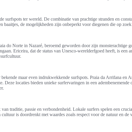
 surfspots ter wereld. De combinatie van prachtige stranden en consta
n baaitjes, de mogelijkheden zijn onbeperkt voor diegenen die op zoek 
raia do Norte in Nazaré, beroemd geworden door zijn monsterachtige gol
angaan. Ericeira, dat de status van Unesco-werelderfgoed heeft, is een
surfcultuur.
r bekende maar even indrukwekkende surfspots. Praia da Arrifana en 
te. Deze locaties bieden unieke surfervaringen in een adembenemende o
er.
van traditie, passie en verbondenheid. Lokale surfers spelen een cruci
n cultuur is doordrenkt met waardes zoals respect voor de natuur en de