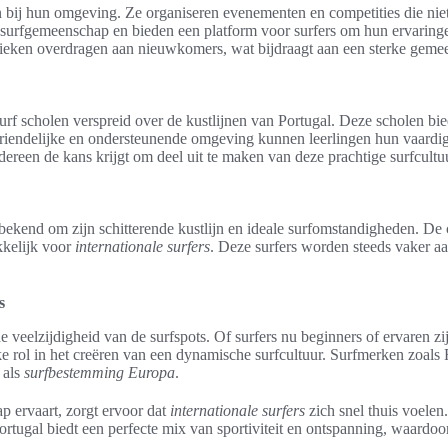
n bij hun omgeving. Ze organiseren evenementen en competities die niet 
urfgemeenschap en bieden een platform voor surfers om hun ervaringen
chnieken overdragen aan nieuwkomers, wat bijdraagt aan een sterke geme
 surf scholen verspreid over de kustlijnen van Portugal. Deze scholen b
vriendelijke en ondersteunende omgeving kunnen leerlingen hun vaardi
ereen de kans krijgt om deel uit te maken van deze prachtige surfcultu
 bekend om zijn schitterende kustlijn en ideale surfomstandigheden. 
kkelijk voor
internationale surfers
. Deze surfers worden steeds vaker a
s
e veelzijdigheid van de surfspots. Of surfers nu beginners of ervaren zij
ke rol in het creëren van een dynamische surfcultuur. Surfmerken zoal
 als
surfbestemming Europa
.
p ervaart, zorgt ervoor dat
internationale surfers
zich snel thuis voelen
ortugal biedt een perfecte mix van sportiviteit en ontspanning, waardoor 