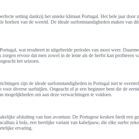
 perfecte setting dankzij het unieke klimaat Portugal. Het hele jaar door
t alle hoeken van de wereld. De ideale surfomstandigheden maken van di
ortugal, wat resulteert in uitgebreide periodes van mooi weer. Daarmee
orgen ervoor dat men zowel in de lente als de herfst kan profiteren v
ngeacht het seizoen.
chtingen zijn de ideale surfomstandigheden in Portugal niet te overtre
n voor diverse surfstijlen. Ongeacht of je een beginner bent die de eerst
a aan mogelijkheden om aan deze verwachtingen te voldoen.
kelijke afsluiting van hun avontuur. De Portugese keuken biedt een gew
alhau à brás, een heerlijke variant van kabeljauw, die elke surfer zeke
telijke ervaring.