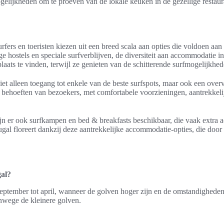
ogelijkheden om te proeven van de lokale keuken in de gezellige restaur
fers en toeristen kiezen uit een breed scala aan opties die voldoen aa
ge hostels en speciale surfverblijven, de diversiteit aan accommodatie 
aats te vinden, terwijl ze genieten van de schitterende surfmogelijkhed
et alleen toegang tot enkele van de beste surfspots, maar ook een overvl
 behoeften van bezoekers, met comfortabele voorzieningen, aantrekkelijk
ijn er ook surfkampen en bed & breakfasts beschikbaar, die vaak extra a
ugal floreert dankzij deze aantrekkelijke accommodatie-opties, die door
gal?
eptember tot april, wanneer de golven hoger zijn en de omstandigheden 
anwege de kleinere golven.