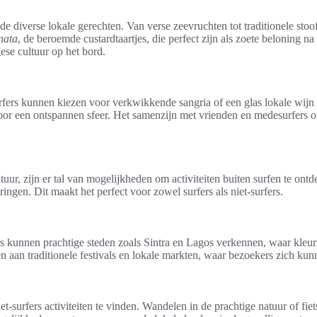
in de diverse lokale gerechten. Van verse zeevruchten tot traditionele sto
nata
, de beroemde custardtaartjes, die perfect zijn als zoete beloning na
ese cultuur op het bord.
Surfers kunnen kiezen voor verkwikkende sangria of een glas lokale wi
voor een ontspannen sfeer. Het samenzijn met vrienden en medesurfers 
uur, zijn er tal van mogelijkheden om activiteiten buiten surfen te ontde
ingen. Dit maakt het perfect voor zowel surfers als niet-surfers.
kers kunnen prachtige steden zoals Sintra en Lagos verkennen, waar kl
n aan traditionele festivals en lokale markten, waar bezoekers zich ku
et-surfers activiteiten te vinden. Wandelen in de prachtige natuur of fi