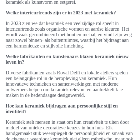
keramiek als kunstvorm en eetgerei.
Welke interieurtrends zijn er in 2023 met keramiek?
In 2023 zien we dat keramiek een veelzijdige rol speelt in
interieurtrends zoals organische vormen en aardse kleuren. Het
wordt vaak gecombineerd met hout en metaal, en vindt zijn weg
naar zowel binnen- als buitenruimtes, waarbij het bijdraagt aan
een harmonieuze en stijlvolle inrichting.
Welke fabrikanten en kunstenaars blazen keramiek nieuw
leven in?
Diverse fabrikanten zoals Royal Delft en lokale ateliers spelen
een belangrijke rol in de heropleving van keramiek. Hun
innovatieve technieken en samenwerkingen met moderne
ontwerpers helpen om keramiek relevant en aantrekkelijk te
maken in de hedendaagse designwereld.
Hoe kan keramiek bijdragen aan persoonlijke stijl en
identiteit?
Keramiek stelt mensen in staat om hun creativiteit te uiten door
middel van unieke decoratieve keuzes in hun huis. Elk
handgemaakt stuk weerspiegelt de persoonlijkheid en smaak van
de eigenaar, waardoor keramiek niet alleen esthetische, maar ook