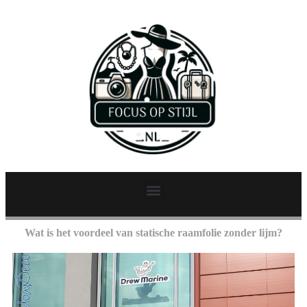
Wat is het voordeel van statische raamfolie zonder lijm?