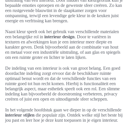
uitstraling van een interieur. Door middel van kleurgebruik kun je
bepaalde emoties oproepen en de gewenste sfeer creëren. Zo kan
een rustgevende blauwtint in de slaapkamer zorgen voor
ontspanning, terwijl een levendige gele kleur in de keuken juist
energie en verfrissing kan brengen.
Naast kleur speelt ook het gebruik van verschillende materialen
een belangrijke rol in
interieur design
. Door te variëren in
texturen en afwerkingen kun je een interieur meer diepte en
karakter geven. Denk bijvoorbeeld aan de combinatie van hout
en metaal voor een industriële uitstraling, of aan glas en spiegels
om een ruimte groter en lichter te laten lijken.
De indeling van een interieur is ook van groot belang. Een goed
doordachte indeling zorgt ervoor dat de beschikbare ruimte
optimaal benut wordt en dat de verschillende functies van een
ruimte goed tot hun recht komen. Hierbij is functionaliteit een
belangrijk aspect, maar esthetiek speelt ook een rol. Een slimme
indeling kan bijvoorbeeld de doorstroming verbeteren, privacy
creëren of juist een open en uitnodigende sfeer scheppen.
In het volgende hoofdstuk gaan we dieper in op de verschillende
interieur stijlen
die populair zijn. Ontdek welke stijl het beste bij
jou past en leer hoe je deze kunt toepassen in je eigen interieur.