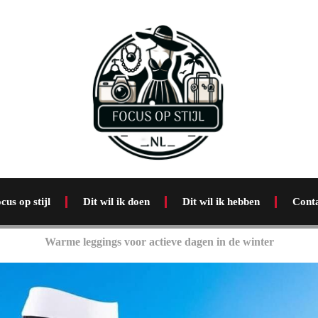
cus op stijl
Dit wil ik doen
Dit wil ik hebben
Cont
Warme leggings voor actieve dagen in de winter