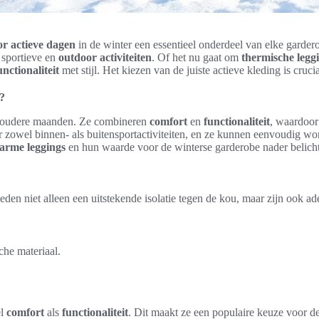
r actieve dagen
in de winter een essentieel onderdeel van elke garde
 sportieve en
outdoor activiteiten
. Of het nu gaat om
thermische legg
unctionaliteit
met stijl. Het kiezen van de juiste actieve kleding is cruc
?
 koudere maanden. Ze combineren
comfort
en
functionaliteit
, waardoor
or zowel binnen- als buitensportactiviteiten, en ze kunnen eenvoudig w
arme leggings
en hun waarde voor de winterse garderobe nader belicht
bieden niet alleen een uitstekende isolatie tegen de kou, maar zijn ook 
che materiaal.
el
comfort
als
functionaliteit
. Dit maakt ze een populaire keuze voor deg