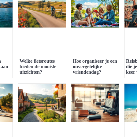
n
Welke fietsroutes
Hoe organiseer je een
Reis
 aan
bieden de mooiste
onvergetelijke
die j
uitzichten?
vriendendag?
keer 