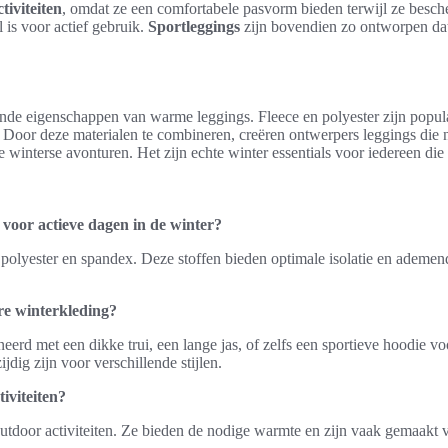
tiviteiten
, omdat ze een comfortabele pasvorm bieden terwijl ze besc
 is voor actief gebruik.
Sportleggings
zijn bovendien zo ontworpen dat 
ende eigenschappen van warme leggings. Fleece en polyester zijn populai
. Door deze materialen te combineren, creëren ontwerpers leggings die 
ge winterse avonturen. Het zijn echte winter essentials voor iedereen di
 voor actieve dagen in de winter?
 polyester en spandex. Deze stoffen bieden optimale isolatie en ademe
re winterkleding?
 met een dikke trui, een lange jas, of zelfs een sportieve hoodie vo
dig zijn voor verschillende stijlen.
iviteiten?
 outdoor activiteiten. Ze bieden de nodige warmte en zijn vaak gemaakt 