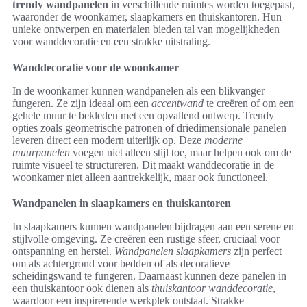
trendy wandpanelen
in verschillende ruimtes worden toegepast,
waaronder de woonkamer, slaapkamers en thuiskantoren. Hun
unieke ontwerpen en materialen bieden tal van mogelijkheden
voor wanddecoratie en een strakke uitstraling.
Wanddecoratie voor de woonkamer
In de woonkamer kunnen wandpanelen als een blikvanger
fungeren. Ze zijn ideaal om een
accentwand
te creëren of om een
gehele muur te bekleden met een opvallend ontwerp. Trendy
opties zoals geometrische patronen of driedimensionale panelen
leveren direct een modern uiterlijk op. Deze
moderne
muurpanelen
voegen niet alleen stijl toe, maar helpen ook om de
ruimte visueel te structureren. Dit maakt wanddecoratie in de
woonkamer niet alleen aantrekkelijk, maar ook functioneel.
Wandpanelen in slaapkamers en thuiskantoren
In slaapkamers kunnen wandpanelen bijdragen aan een serene en
stijlvolle omgeving. Ze creëren een rustige sfeer, cruciaal voor
ontspanning en herstel.
Wandpanelen slaapkamers
zijn perfect
om als achtergrond voor bedden of als decoratieve
scheidingswand te fungeren. Daarnaast kunnen deze panelen in
een thuiskantoor ook dienen als
thuiskantoor wanddecoratie
,
waardoor een inspirerende werkplek ontstaat. Strakke