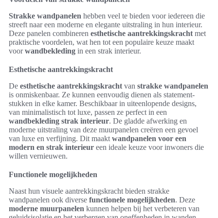
Strakke wandpanelen
hebben veel te bieden voor iedereen die
streeft naar een moderne en elegante uitstraling in hun interieur.
Deze panelen combineren
esthetische aantrekkingskracht
met
praktische voordelen, wat hen tot een populaire keuze maakt
voor
wandbekleding
in een strak interieur.
Esthetische aantrekkingskracht
De
esthetische aantrekkingskracht
van
strakke wandpanelen
is onmiskenbaar. Ze kunnen eenvoudig dienen als statement-
stukken in elke kamer. Beschikbaar in uiteenlopende designs,
van minimalistisch tot luxe, passen ze perfect in een
wandbekleding strak interieur
. De gladde afwerking en
moderne uitstraling van deze muurpanelen creëren een gevoel
van luxe en verfijning. Dit maakt
wandpanelen voor een
modern en strak interieur
een ideale keuze voor inwoners die
willen vernieuwen.
Functionele mogelijkheden
Naast hun visuele aantrekkingskracht bieden strakke
wandpanelen ook diverse
functionele mogelijkheden
. Deze
moderne muurpanelen
kunnen helpen bij het verbeteren van
geluidsisolatie en het verbergen van oneffenheden in wanden.