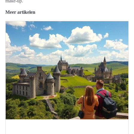
make-up.
Meer artikelen