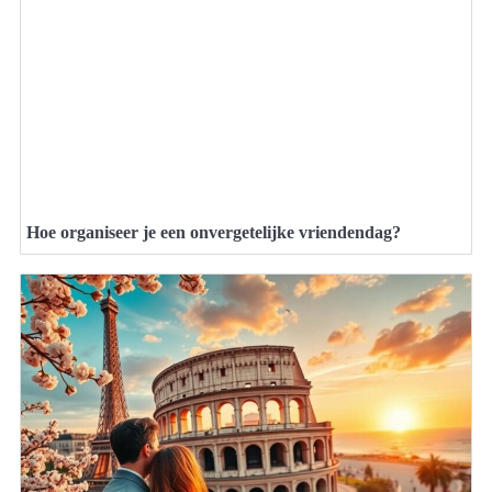
Hoe organiseer je een onvergetelijke vriendendag?