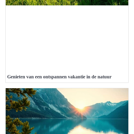
Genieten van een ontspannen vakantie in de natuur