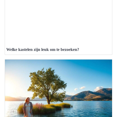
Welke kastelen zijn leuk om te bezoeken?