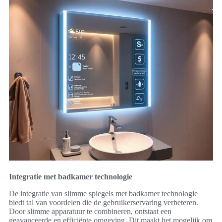
Integratie met badkamer technologie
De integratie van slimme spiegels met badkamer technologie
biedt tal van voordelen die de gebruikerservaring verbeteren.
Door slimme apparatuur te combineren, ontstaat een
geavanceerde en efficiënte omgeving. Dit maakt het mogelijk om