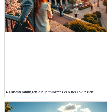
Reisbestemmingen die je minstens één keer wilt zien