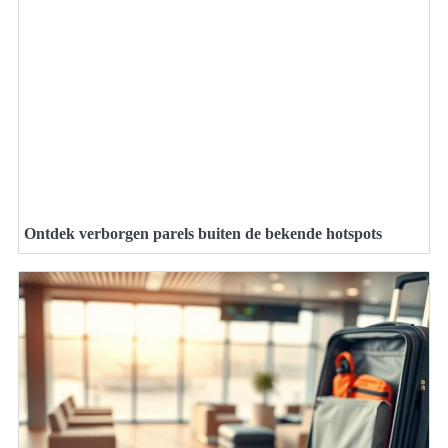
Ontdek verborgen parels buiten de bekende hotspots