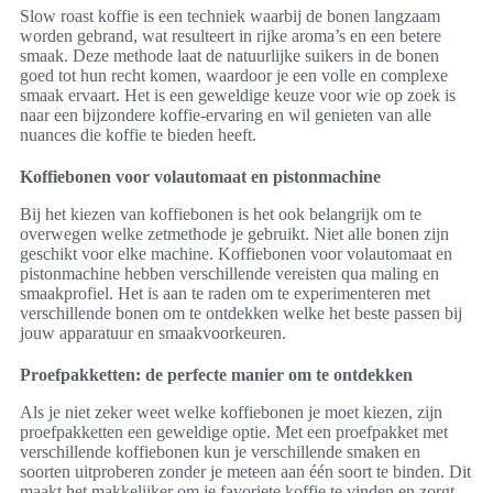
Slow roast koffie is een techniek waarbij de bonen langzaam
worden gebrand, wat resulteert in rijke aroma’s en een betere
smaak. Deze methode laat de natuurlijke suikers in de bonen
goed tot hun recht komen, waardoor je een volle en complexe
smaak ervaart. Het is een geweldige keuze voor wie op zoek is
naar een bijzondere koffie-ervaring en wil genieten van alle
nuances die koffie te bieden heeft.
Koffiebonen voor volautomaat en pistonmachine
Bij het kiezen van koffiebonen is het ook belangrijk om te
overwegen welke zetmethode je gebruikt. Niet alle bonen zijn
geschikt voor elke machine. Koffiebonen voor volautomaat en
pistonmachine hebben verschillende vereisten qua maling en
smaakprofiel. Het is aan te raden om te experimenteren met
verschillende bonen om te ontdekken welke het beste passen bij
jouw apparatuur en smaakvoorkeuren.
Proefpakketten: de perfecte manier om te ontdekken
Als je niet zeker weet welke koffiebonen je moet kiezen, zijn
proefpakketten een geweldige optie. Met een proefpakket met
verschillende koffiebonen kun je verschillende smaken en
soorten uitproberen zonder je meteen aan één soort te binden. Dit
maakt het makkelijker om je favoriete koffie te vinden en zorgt