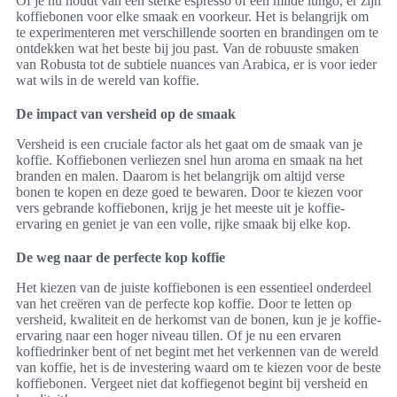
Of je nu houdt van een sterke espresso of een milde lungo, er zijn
koffiebonen voor elke smaak en voorkeur. Het is belangrijk om
te experimenteren met verschillende soorten en brandingen om te
ontdekken wat het beste bij jou past. Van de robuuste smaken
van Robusta tot de subtiele nuances van Arabica, er is voor ieder
wat wils in de wereld van koffie.
De impact van versheid op de smaak
Versheid is een cruciale factor als het gaat om de smaak van je
koffie. Koffiebonen verliezen snel hun aroma en smaak na het
branden en malen. Daarom is het belangrijk om altijd verse
bonen te kopen en deze goed te bewaren. Door te kiezen voor
vers gebrande koffiebonen, krijg je het meeste uit je koffie-
ervaring en geniet je van een volle, rijke smaak bij elke kop.
De weg naar de perfecte kop koffie
Het kiezen van de juiste koffiebonen is een essentieel onderdeel
van het creëren van de perfecte kop koffie. Door te letten op
versheid, kwaliteit en de herkomst van de bonen, kun je je koffie-
ervaring naar een hoger niveau tillen. Of je nu een ervaren
koffiedrinker bent of net begint met het verkennen van de wereld
van koffie, het is de investering waard om te kiezen voor de beste
koffiebonen. Vergeet niet dat koffiegenot begint bij versheid en