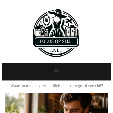
Waarom maken verse koffiebonen zo’n groot verschil?