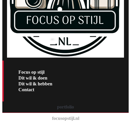
Focus op stijl
Dit wil ik doen
Dit wil ik hebben
Contact
portfolio
focusopstijl.nl