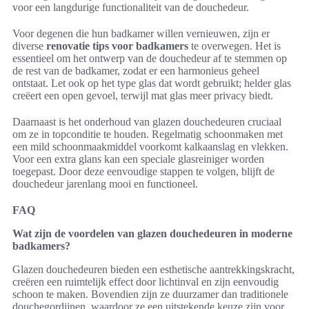
voor een langdurige functionaliteit van de douchedeur.
Voor degenen die hun badkamer willen vernieuwen, zijn er
diverse
renovatie tips voor badkamers
te overwegen. Het is
essentieel om het ontwerp van de douchedeur af te stemmen op
de rest van de badkamer, zodat er een harmonieus geheel
ontstaat. Let ook op het type glas dat wordt gebruikt; helder glas
creëert een open gevoel, terwijl mat glas meer privacy biedt.
Daarnaast is het onderhoud van glazen douchedeuren cruciaal
om ze in topconditie te houden. Regelmatig schoonmaken met
een mild schoonmaakmiddel voorkomt kalkaanslag en vlekken.
Voor een extra glans kan een speciale glasreiniger worden
toegepast. Door deze eenvoudige stappen te volgen, blijft de
douchedeur jarenlang mooi en functioneel.
FAQ
Wat zijn de voordelen van glazen douchedeuren in moderne
badkamers?
Glazen douchedeuren bieden een esthetische aantrekkingskracht,
creëren een ruimtelijk effect door lichtinval en zijn eenvoudig
schoon te maken. Bovendien zijn ze duurzamer dan traditionele
douchegordijnen, waardoor ze een uitstekende keuze zijn voor