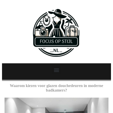
Waarom kiezen voor glazen douchedeuren in moderne
badkamers?