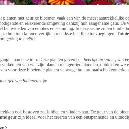
 planten met geurige bloemen vaak een van de meest aantrekkelijke opt
itnodigende en relaxerende omgeving dankzij hun aangename geur. De
ot het beïnvloeden van emoties en stemming. In deze sectie zullen tuinl
 ze hun tuin kunnen verrijken met deze heerlijke toevoegingen.
Tuini
omgeving te creëren.
egingen aan elke tuin. Deze planten geven een
heerlijk aroma
af, wat ee
t verkennen van wat zijn planten met geurige bloemen, ontdekken we e
kiezen voor deze bloeiende planten vanwege hun aromatische kenmerken
 met geurige bloemen
zijn:
e trekken ook bestoven zoals bijen en vlinders aan. De geur van de bloem
ame geur
zijn ideaal voor het creëren van een ontspannende en uitnodi
men?