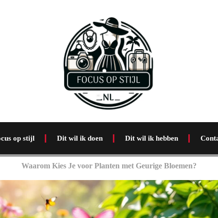
cus op stijl
Dit wil ik doen
Dit wil ik hebben
Cont
Waarom Kies Je voor Planten met Geurige Bloemen?