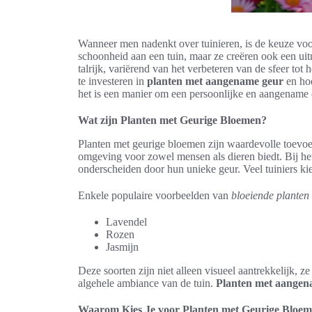
Wanneer men nadenkt over tuinieren, is de keuze voor
schoonheid aan een tuin, maar ze creëren ook een u
talrijk, variërend van het verbeteren van de sfeer t
te investeren in
planten met aangename geur
en hoe
het is een manier om een persoonlijke en aangename 
Wat zijn Planten met Geurige Bloemen?
Planten met geurige bloemen zijn waardevolle toevo
omgeving voor zowel mensen als dieren biedt. Bij he
onderscheiden door hun unieke geur. Veel tuiniers 
Enkele populaire voorbeelden van
bloeiende planten
Lavendel
Rozen
Jasmijn
Deze soorten zijn niet alleen visueel aantrekkelijk, z
algehele ambiance van de tuin.
Planten met aangen
Waarom Kies Je voor Planten met Geurige Bloe