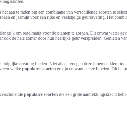
edingsstoffen.
s het aan te raden om een combinatie van verschillende soorten te selecte
 rozen en jasmijn voor een rijke en veelzijdige geurervaring. Het comb
elangrijk om regelmatig voor de planten te zorgen. Dit omvat water ge
ar ook de hele zomer door hun heerlijke geur verspreiden. Genieten van 
intuiglijke ervaring bieden. Niet alleen voegen deze bloemen kleur to
e weten welke
populaire soorten
er zijn en wanneer ze bloeien. Dit help
 verschillende
populaire soorten
die een grote aantrekkingskracht hebb