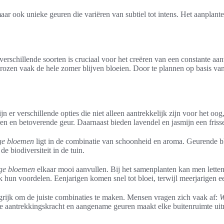
ar ook unieke geuren die variëren van subtiel tot intens. Het aanplante
verschillende soorten is cruciaal voor het creëren van een constante a
l rozen vaak de hele zomer blijven bloeien. Door te plannen op basis v
zijn er verschillende opties die niet alleen aantrekkelijk zijn voor het o
n en betoverende geur. Daarnaast bieden lavendel en jasmijn een frisse 
ige bloemen
ligt in de combinatie van schoonheid en aroma. Geurende b
de biodiversiteit in de tuin.
ige bloemen
elkaar mooi aanvullen. Bij het samenplanten kan men lette
k hun voordelen. Eenjarigen komen snel tot bloei, terwijl meerjarigen ee
angrijk om de juiste combinaties te maken. Mensen vragen zich vaak af:
W
le aantrekkingskracht en aangename geuren maakt elke buitenruimte ui