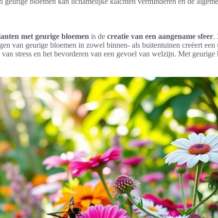
van geurige bloemen kan lichamelijke klachten verminderen en de alge
lanten met geurige bloemen
is de
creatie van een aangename sfeer
.
egen van geurige bloemen in zowel binnen- als buitentuinen creëert e
 van stress en het bevorderen van een gevoel van welzijn. Met geurige