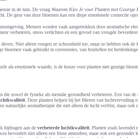
ensie in de tuin. De vraag
Waarom Kies Je voor Planten met Geurige
acht. De geur van deze bloemen kan een diepe emotionele connectie opr
spanomgeving. Mensen worden vaak aangetrokken door aromatische el
meur verbeteren, stress verlichten en een gevoel van vreugde bevordere
 divers. Niet alleen voegen ze schoonheid toe, maar ze hebben ook de 
e bloemen vaak gebruikt in ceremonies, van bruiloften tot herdenkinge
isuele als emotionele waarde, is de keuze voor planten met geurige bloe
n die zowel de fysieke als mentale gezondheid verbeteren. Een van de
chtkwaliteit
. Deze planten helpen bij het filteren van luchtvervuiling 
 natuurlijke aromatherapie die niet alleen de lucht verfrist, maar ook 
jk bijdragen aan de
verbeterde luchtkwaliteit
. Planten zoals lavendel
proces bevordert niet alleen een frisse atmosfeer, maar ook een gezonde