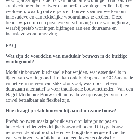
woonoplossingen is de rol van modulaire woningen cruciaal. De
architectuur en het ontwerp van prefab woningen zullen blijven
evolueren, waarbij ontwerpers en bouwers samen werken om
innovatieve en aantrekkelijke woonruimtes te creëren. Deze
trends wijzen op een positieve verschuiving in de woningbouw,
waarbij prefab woningen bijdragen aan een duurzame en
inclusieve woonomgeving.
FAQ
Wat zijn de voordelen van modulair bouwen in de huidige
woningnood?
Modulair bouwen biedt snelle bouwtijden, wat essentieel is in
tijden van woningnood. Het kan ook bijdragen aan CO2-reductie
en het verminderen van stikstofuitstoot, waardoor het een
duurzaam alternatief is voor traditionele bouwmethoden. Van den
Nagel Modulaire Bouw stelt innovatieve oplossingen voor die
zowel betaalbaar als flexibel zijn.
Hoe draagt prefab bouwen bij aan duurzame bouw?
Prefab bouwen maakt gebruik van circulaire principes en
bevordert milieuvriendelijke bouwmethoden. Dit type bouw
reduceert de afvalproductie en verhoogt de energie-efficiëntie
van woningen, wat bijdraagt aan een lagere ecologische