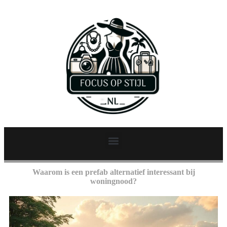
Waarom is een prefab alternatief interessant bij
woningnood?