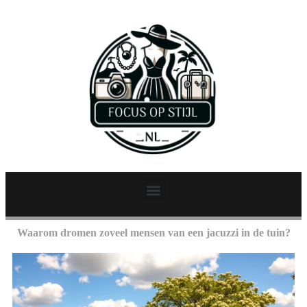
Waarom dromen zoveel mensen van een jacuzzi in de tuin?