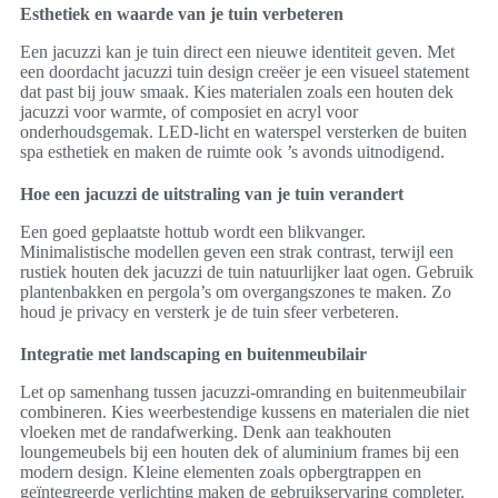
Esthetiek en waarde van je tuin verbeteren
Een jacuzzi kan je tuin direct een nieuwe identiteit geven. Met
een doordacht jacuzzi tuin design creëer je een visueel statement
dat past bij jouw smaak. Kies materialen zoals een houten dek
jacuzzi voor warmte, of composiet en acryl voor
onderhoudsgemak. LED-licht en waterspel versterken de buiten
spa esthetiek en maken de ruimte ook ’s avonds uitnodigend.
Hoe een jacuzzi de uitstraling van je tuin verandert
Een goed geplaatste hottub wordt een blikvanger.
Minimalistische modellen geven een strak contrast, terwijl een
rustiek houten dek jacuzzi de tuin natuurlijker laat ogen. Gebruik
plantenbakken en pergola’s om overgangszones te maken. Zo
houd je privacy en versterk je de tuin sfeer verbeteren.
Integratie met landscaping en buitenmeubilair
Let op samenhang tussen jacuzzi-omranding en buitenmeubilair
combineren. Kies weerbestendige kussens en materialen die niet
vloeken met de randafwerking. Denk aan teakhouten
loungemeubels bij een houten dek of aluminium frames bij een
modern design. Kleine elementen zoals opbergtrappen en
geïntegreerde verlichting maken de gebruikservaring completer.