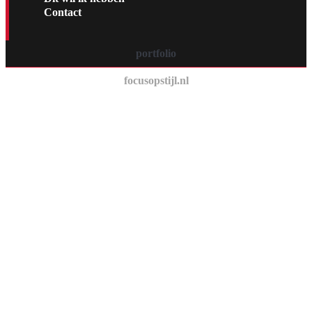
Contact
portfolio
focusopstijl.nl