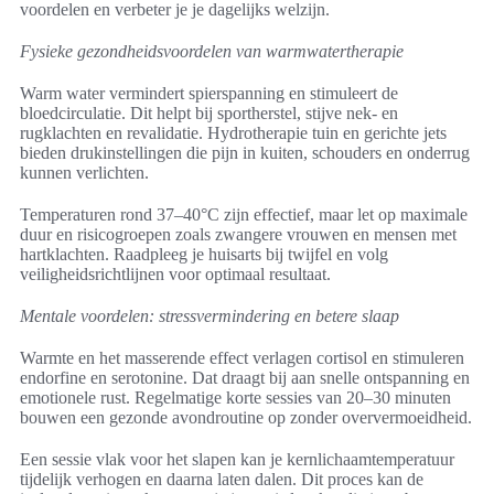
voordelen en verbeter je je dagelijks welzijn.
Fysieke gezondheidsvoordelen van warmwatertherapie
Warm water vermindert spierspanning en stimuleert de
bloedcirculatie. Dit helpt bij sportherstel, stijve nek- en
rugklachten en revalidatie. Hydrotherapie tuin en gerichte jets
bieden drukinstellingen die pijn in kuiten, schouders en onderrug
kunnen verlichten.
Temperaturen rond 37–40°C zijn effectief, maar let op maximale
duur en risicogroepen zoals zwangere vrouwen en mensen met
hartklachten. Raadpleeg je huisarts bij twijfel en volg
veiligheidsrichtlijnen voor optimaal resultaat.
Mentale voordelen: stressvermindering en betere slaap
Warmte en het masserende effect verlagen cortisol en stimuleren
endorfine en serotonine. Dat draagt bij aan snelle ontspanning en
emotionele rust. Regelmatige korte sessies van 20–30 minuten
bouwen een gezonde avondroutine op zonder oververmoeidheid.
Een sessie vlak voor het slapen kan je kernlichaamtemperatuur
tijdelijk verhogen en daarna laten dalen. Dit proces kan de