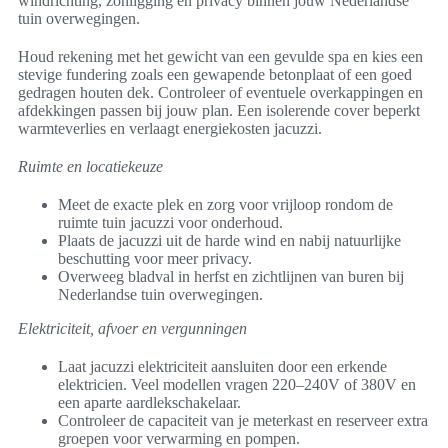
windrichting, zonligging en privacy binnen jouw Nederlandse
tuin overwegingen.
Houd rekening met het gewicht van een gevulde spa en kies een
stevige fundering zoals een gewapende betonplaat of een goed
gedragen houten dek. Controleer of eventuele overkappingen en
afdekkingen passen bij jouw plan. Een isolerende cover beperkt
warmteverlies en verlaagt energiekosten jacuzzi.
Ruimte en locatiekeuze
Meet de exacte plek en zorg voor vrijloop rondom de
ruimte tuin jacuzzi voor onderhoud.
Plaats de jacuzzi uit de harde wind en nabij natuurlijke
beschutting voor meer privacy.
Overweeg bladval in herfst en zichtlijnen van buren bij
Nederlandse tuin overwegingen.
Elektriciteit, afvoer en vergunningen
Laat jacuzzi elektriciteit aansluiten door een erkende
elektricien. Veel modellen vragen 220–240V of 380V en
een aparte aardlekschakelaar.
Controleer de capaciteit van je meterkast en reserveer extra
groepen voor verwarming en pompen.