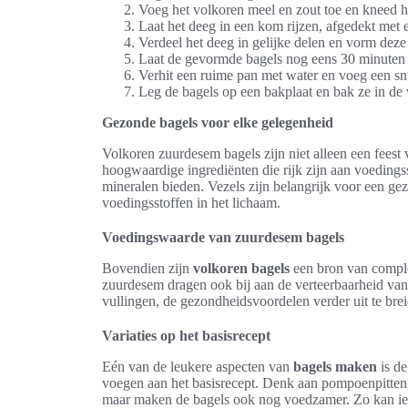
Voeg het volkoren meel en zout toe en kneed he
Laat het deeg in een kom rijzen, afgedekt met 
Verdeel het deeg in gelijke delen en vorm deze
Laat de gevormde bagels nog eens 30 minuten 
Verhit een ruime pan met water en voeg een sn
Leg de bagels op een bakplaat en bak ze in d
Gezonde bagels voor elke gelegenheid
Volkoren zuurdesem bagels zijn niet alleen een fees
hoogwaardige ingrediënten die rijk zijn aan voedings
mineralen bieden. Vezels zijn belangrijk voor een g
voedingsstoffen in het lichaam.
Voedingswaarde van zuurdesem bagels
Bovendien zijn
volkoren bagels
een bron van comple
zuurdesem dragen ook bij aan de verteerbaarheid van
vullingen, de gezondheidsvoordelen verder uit te brei
Variaties op het basisrecept
Eén van de leukere aspecten van
bagels maken
is de
voegen aan het basisrecept. Denk aan pompoenpitten,
maar maken de bagels ook nog voedzamer. Zo kan iede