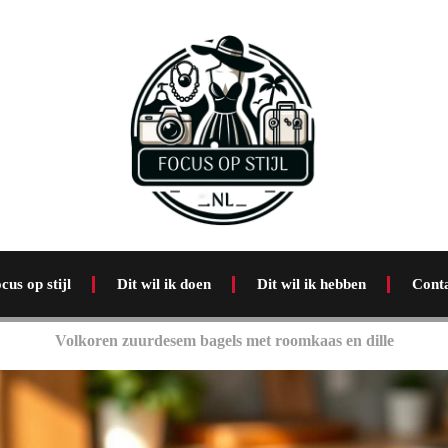
cus op stijl
Dit wil ik doen
Dit wil ik hebben
Cont
Volkoren zuurdesem bagels met roomkaas en dille