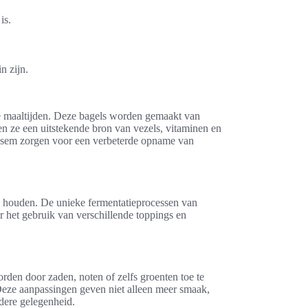
is.
n zijn.
de maaltijden. Deze bagels worden gemaakt van
en ze een uitstekende bron van vezels, vitaminen en
rdesem zorgen voor een verbeterde opname van
e houden. De unieke fermentatieprocessen van
 het gebruik van verschillende toppings en
orden door zaden, noten of zelfs groenten toe te
 Deze aanpassingen geven niet alleen meer smaak,
dere gelegenheid.