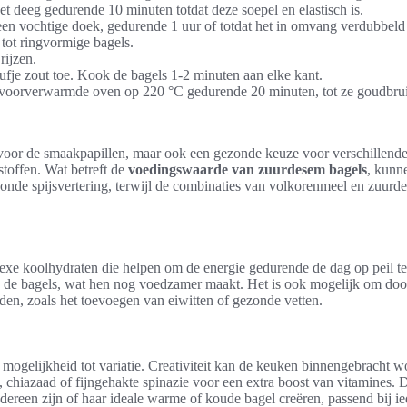
t deeg gedurende 10 minuten totdat deze soepel en elastisch is.
een vochtige doek, gedurende 1 uur of totdat het in omvang verdubbeld 
 tot ringvormige bagels.
rijzen.
ufje zout toe. Kook de bagels 1-2 minuten aan elke kant.
e voorverwarmde oven op 220 °C gedurende 20 minuten, tot ze goudbrui
t voor de smaakpapillen, maar ook een gezonde keuze voor verschillen
stoffen. Wat betreft de
voedingswaarde van zuurdesem bagels
, kunn
ezonde spijsvertering, terwijl de combinaties van volkorenmeel en zuu
xe koolhydraten die helpen om de energie gedurende de dag op peil t
 de bagels, wat hen nog voedzamer maakt. Het is ook mogelijk om door
den, zoals het toevoegen van eiwitten of gezonde vetten.
 mogelijkheid tot variatie. Creativiteit kan de keuken binnengebracht w
 chiazaad of fijngehakte spinazie voor een extra boost van vitamines.
reen zijn of haar ideale warme of koude bagel creëren, passend bij ie