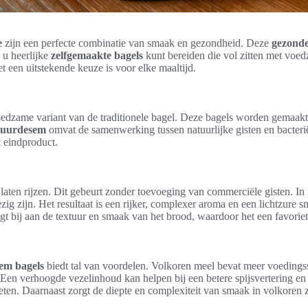
e
zijn een perfecte combinatie van smaak en gezondheid. Deze
gezonde
e u heerlijke
zelfgemaakte bagels
kunt bereiden die vol zitten met voe
t een uitstekende keuze is voor elke maaltijd.
voedzame variant van de traditionele bagel. Deze bagels worden gemaak
zuurdesem
omvat de samenwerking tussen natuurlijke gisten en bacteriën
 eindproduct.
ten rijzen. Dit gebeurt zonder toevoeging van commerciële gisten. In
ezig zijn. Het resultaat is een rijker, complexer aroma en een lichtzure 
t bij aan de textuur en smaak van het brood, waardoor het een favoriet
em bagels
biedt tal van voordelen. Volkoren meel bevat meer voedingss
. Een verhoogde vezelinhoud kan helpen bij een betere spijsvertering e
ten. Daarnaast zorgt de diepte en complexiteit van smaak in volkoren z