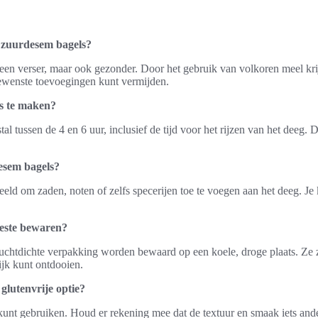
n zuurdesem bagels?
leen verser, maar ook gezonder. Door het gebruik van volkoren meel kr
gewenste toevoegingen kunt vermijden.
s te maken?
tussen de 4 en 6 uur, inclusief de tijd voor het rijzen van het deeg. D
esem bagels?
beeld om zaden, noten of zelfs specerijen toe te voegen aan het deeg. 
beste bewaren?
chtdichte verpakking worden bewaard op een koele, droge plaats. Ze zi
ijk kunt ontdooien.
glutenvrije optie?
e kunt gebruiken. Houd er rekening mee dat de textuur en smaak iets ande