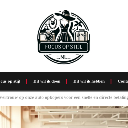
cus op stijl
Dit wil ik doen
Dit wil ik hebben
Cont
Vertrouw op onze auto opkopers voor een snelle en directe betalin