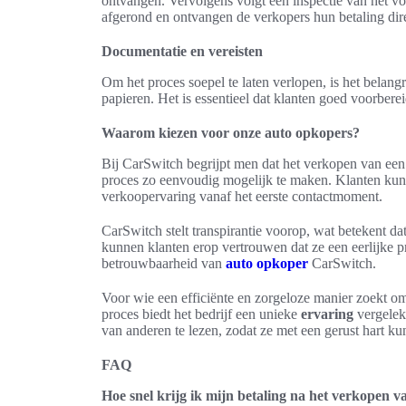
ontvangen. Vervolgens volgt een inspectie van het voer
afgerond en ontvangen de verkopers hun betaling dir
Documentatie en vereisten
Om het proces soepel te laten verlopen, is het belangr
papieren. Het is essentieel dat klanten goed voorberei
Waarom kiezen voor onze auto opkopers?
Bij CarSwitch begrijpt men dat het verkopen van een 
proces zo eenvoudig mogelijk te maken. Klanten ku
verkoopervaring vanaf het eerste contactmoment.
CarSwitch stelt transpirantie voorop, wat betekent d
kunnen klanten erop vertrouwen dat ze een eerlijke p
betrouwbaarheid van
auto opkoper
CarSwitch.
Voor wie een efficiënte en zorgeloze manier zoekt om
proces biedt het bedrijf een unieke
ervaring
vergelek
van anderen te lezen, zodat ze met een gerust hart k
FAQ
Hoe snel krijg ik mijn betaling na het verkopen 