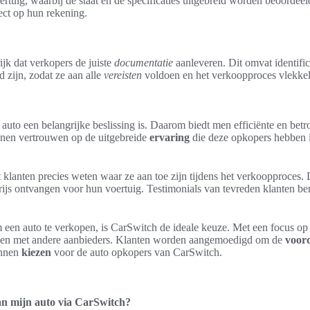
tuig, waarbij de staat en de specificaties uitgebreid worden beoordeeld.
ect op hun rekening.
ijk dat verkopers de juiste
documentatie
aanleveren. Dit omvat identific
d zijn, zodat ze aan alle
vereisten
voldoen en het verkoopproces vlekkel
auto een belangrijke beslissing is. Daarom biedt men efficiënte en bet
nnen vertrouwen op de uitgebreide
ervaring
die deze opkopers hebben i
at klanten precies weten waar ze aan toe zijn tijdens het verkoopproce
rijs ontvangen voor hun voertuig. Testimonials van tevreden klanten be
 een auto te verkopen, is CarSwitch de ideale keuze. Met een focus op 
en met andere aanbieders. Klanten worden aangemoedigd om de
voor
unnen
kiezen
voor de auto opkopers van CarSwitch.
van mijn auto via CarSwitch?