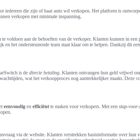
r iedereen die zijn of haar auto wil verkopen. Het platform is ontwor
unnen verkopen met minimale inspanning.
 te voldoen aan de behoeften van de verkoper. Klanten kunnen in een p
ijk en het ondersteunende team staat klaar om te helpen. Dankzij dit
een
arSwitch is de
directe betaling
. Klanten ontvangen hun geld vrijwel on
 wachttijden, wat het verkoopproces nog aantrekkelijker maakt. Deze
v
et
eenvoudig
en
efficiënt
te maken voor verkopers. Met een
stap-voor-
kopen.
nvraag via de website. Klanten verstrekken basisinformatie over hun vo