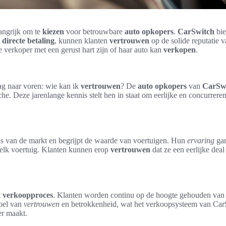
langrijk om te
kiezen
voor betrouwbare
auto opkopers
.
CarSwitch
bie
p
directe betaling
, kunnen klanten
vertrouwen
op de solide reputatie 
e verkoper met een gerust hart zijn of haar auto kan
verkopen
.
ag naar voren: wie kan ik
vertrouwen
? De
auto opkopers
van
CarSw
e. Deze jarenlange kennis stelt hen in staat om eerlijke en concurrere
is van de markt en begrijpt de waarde van voertuigen. Hun
ervaring
gar
 elk voertuig. Klanten kunnen erop
vertrouwen
dat ze een eerlijke dea
t
verkoopproces
. Klanten worden continu op de hoogte gehouden van all
voel van
vertrouwen
en betrokkenheid, wat het verkoopsysteem van CarS
r maakt.