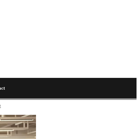
act
g