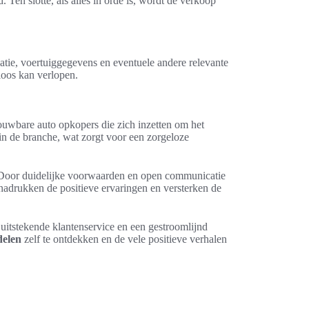
 Ten slotte, als alles in orde is, wordt de verkoop
atie, voertuiggegevens en eventuele andere relevante
oos kan verlopen.
rouwbare auto opkopers die zich inzetten om het
n de branche, wat zorgt voor een zorgeloze
s. Door duidelijke voorwaarden en open communicatie
nadrukken de positieve ervaringen en versterken de
uitstekende klantenservice en een gestroomlijnd
delen
zelf te ontdekken en de vele positieve verhalen