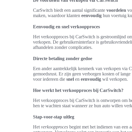
De voordelen van verkopen via CarSwitch
CarSwitch biedt een aantal significante
voordelen
voo
maken, waardoor klanten
eenvoudig
hun voertuig k
Eenvoudig en snel verkoopproces
Het verkoopproces bij CarSwitch is gestroomlijnd om
verkopen. De gebruikersinterface is gebruiksvriendel
afhandelen zonder complicaties.
Directe betaling zonder gedoe
Een ander aantrekkelijk kenmerk van verkopen via C
gemoedsrust. Er zijn geen verborgen kosten of lange
voor iedereen die
snel
en
eenvoudig
wil verkopen.
Hoe werkt het verkoopproces bij CarSwitch?
Het verkoopproces bij CarSwitch is ontworpen om h
hen te wachten staat wanneer ze hun auto willen ver
Stap-voor-stap uitleg
Het
verkoopproces
begint met het indienen van een aa