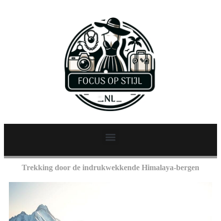
Trekking door de indrukwekkende Himalaya-bergen