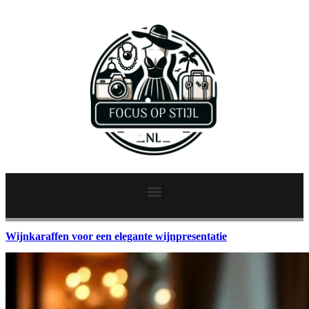
Wijnkaraffen voor een elegante wijnpresentatie