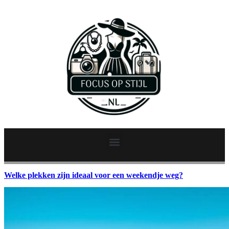
Welke plekken zijn ideaal voor een weekendje weg?