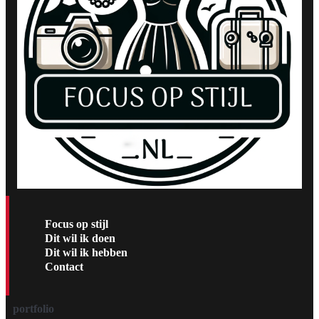
Focus op stijl
Dit wil ik doen
Dit wil ik hebben
Contact
portfolio