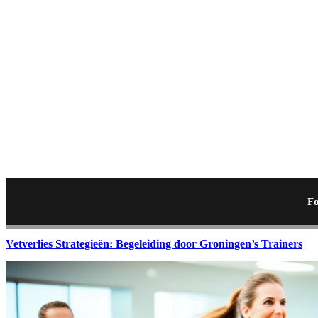
Fo
Vetverlies Strategieën: Begeleiding door Groningen’s Trainers