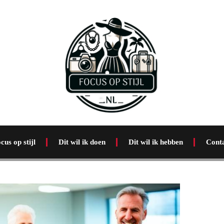
cus op stijl
Dit wil ik doen
Dit wil ik hebben
Cont