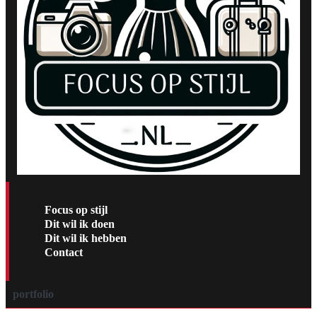
Focus op stijl
Dit wil ik doen
Dit wil ik hebben
Contact
portfolio