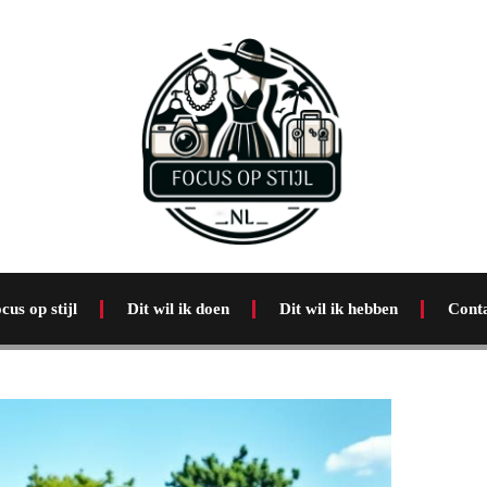
cus op stijl
Dit wil ik doen
Dit wil ik hebben
Cont