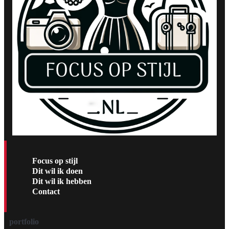
Focus op stijl
Dit wil ik doen
Dit wil ik hebben
Contact
portfolio