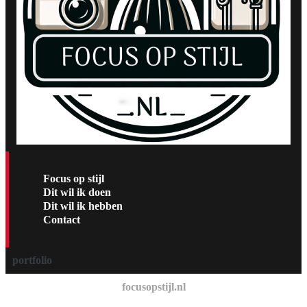
Focus op stijl
Dit wil ik doen
Dit wil ik hebben
Contact
portfolio
focusopstijl.nl