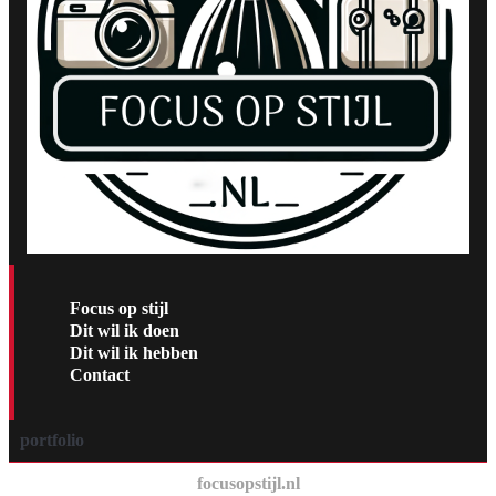
Focus op stijl
Dit wil ik doen
Dit wil ik hebben
Contact
portfolio
focusopstijl.nl