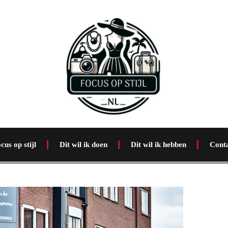
cus op stijl
Dit wil ik doen
Dit wil ik hebben
Cont