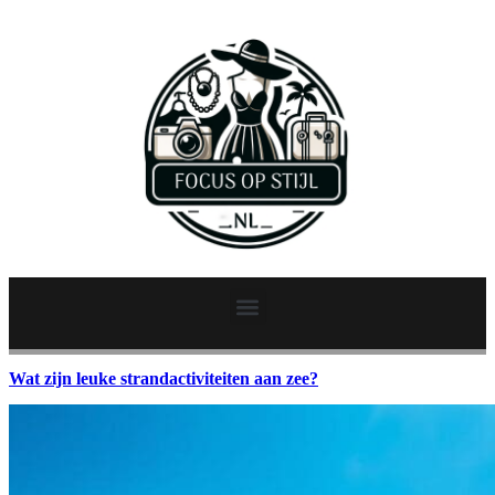
Wat zijn leuke strandactiviteiten aan zee?