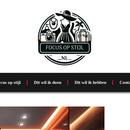
cus op stijl
Dit wil ik doen
Dit wil ik hebben
Cont