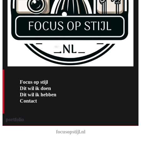
Focus op stijl
Dit wil ik doen
Dit wil ik hebben
Contact
portfolio
focusopstijl.nl