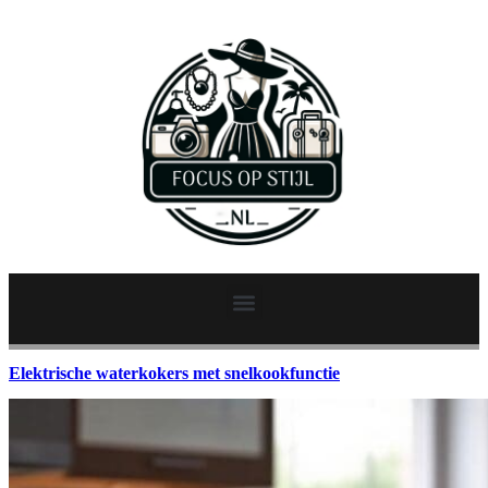
Elektrische waterkokers met snelkookfunctie