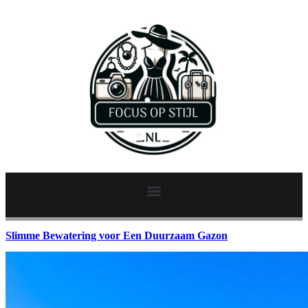
Slimme Bewatering voor Een Duurzaam Gazon