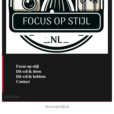
Focus op stijl
Dit wil ik doen
Dit wil ik hebben
Contact
portfolio
focusopstijl.nl