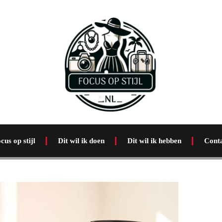
cus op stijl
Dit wil ik doen
Dit wil ik hebben
Cont