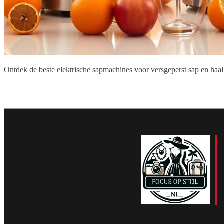
Ontdek de beste elektrische sapmachines voor versgeperst sap en haal 